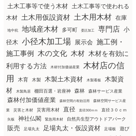
土木工事等で使う木材
土木工事等で使われる
土木用木材
土木用仮設資材
在庫
木材
地域産木材
専門店
小
多可町
地中杭
委託加工
小径木加工場
施工例・
径木
展示会
木の文化
木材
施工事例
木材を有効に
木材店の信
利用する方法
木材付加価値産業
用
木製土木資材
木製資
木育
木製
木製看板
材
森林
棚田百選・岩座神
森林サービス産業
木製鳥居
森林付加価値産業
森林空間サービス産
森林空間の有効活用
直径
災害用木材
直径３０ｃｍ
災害と木材
業
直径300ｍｍ
神社仏閣
自然共生型アウトドアパーク
矢板
緊急用木材
販売
足場丸太・仮設資材
遊び
足場丸太
足場板