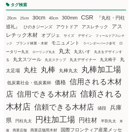
タグ検索
CSR
30cm
300mm
『丸柱・円柱
20cm
25cm
40cm
アス
巡礼』
アウトドア
ひのきジーンズ
アスレチック
レチック木材
オブジェ
サイズ
デザイン
フィールドアスレチ
モニュメント
ロ
ブランド林業・木材
ック
ラベンダーパーク多可
丸太
丸太いす
ータリー丸太
丸太をデザインす
ローリング丸太
丸太スツール
丸
丸太椅子
る
丸太ステップ
丸太デザイナー
丸棒加工場
丸棒
丸柱
太足場
丸棒丸太
信用される木材
価格
低炭素社会・低炭素杯
信頼される
店
信用できる木材店
木材店
信頼できる木材店
兵庫
値段
円柱加工場
円柱材
県
円柱丸太
半割丸太
単
国際フロンティア産業メッセ
商業店舗用木材
商業店舗
価