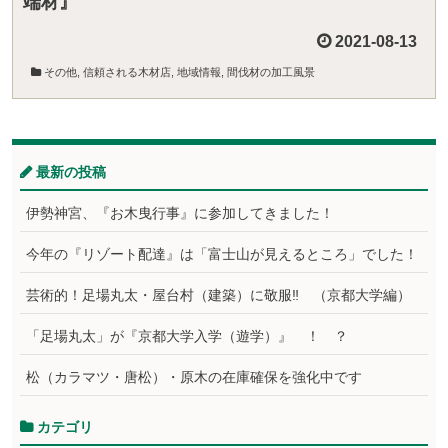
端材』
2021-08-13
その他
,
信頼される木材店
,
地域情報
,
間伐材の加工風景
最新の投稿
伊勢神宮、『お木曳行事』に参加してきました！
今年の『リゾート配達』は「富士山が見えるところ」でした！
芸術的！足場丸太・屋台村（建築）に敬服‼ （京都大学編）
「足場丸太」が『京都大学入学（遊学）』 ！ ？
松（カラマツ・唐松）・原木の在庫確保を強化中です
カテゴリ