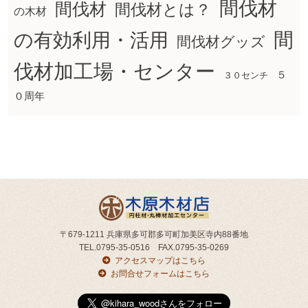
間伐材
間伐材
間伐材とは？
の木材
間
の有効利用・活用
間伐材グッズ
伐材加工場・センター
５
３０センチ
０周年
〒679-1211 兵庫県多可郡多可町加美区寺内88番地
TEL.0795-35-0516 FAX.0795-35-0269
アクセスマップはこちら
お問合せフォームはこちら