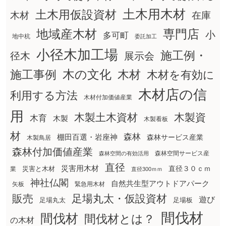
土木用木材
土木用仮設資材
在庫
木材
地域産木材
専門店
小
多可町
地中杭
委託加工
小径木加工場
施工例・
径木
展示会
木の文化
木材
施工事例
木材を有効に
木材店の信
利用する方法
木材付加価値産業
用
木製土木資材
木製資
木育
木製
木製看板
材
森林
棚田百選・岩座神
森林サービス産業
木製鳥居
森林付加価値産業
森林空間サービス産
森林空間の有効活用
直径
災害用木材
直径３０ｃｍ
災害と木材
業
直径300ｍｍ
神社仏閣
自然共生型アウトドアパーク
矢板
緊急用木材
販売
足場丸太・仮設資材
遊び
足場丸太
足場板
間伐材
間伐材
間伐材とは？
の木材