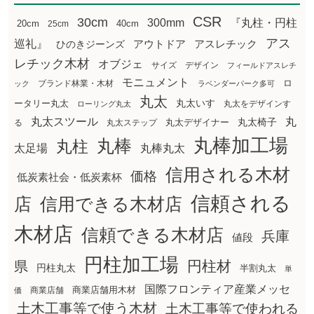
CSR
30cm
300mm
『丸柱・円柱
20cm
25cm
40cm
アス
巡礼』
アウトドア
ひのきジーンズ
アスレチック
レチック木材
オブジェ
サイズ
デザイン
フィールドアスレチ
モニュメント
ロ
ブランド林業・木材
ック
ラベンダーパーク多可
丸太
丸太いす
ータリー丸太
丸太をデザインす
ローリング丸太
丸太スツール
丸
丸太椅子
る
丸太ステップ
丸太デザイナー
丸棒加工場
丸棒
丸柱
太足場
丸棒丸太
信用される木材
価格
低炭素社会・低炭素杯
信頼される
店
信用できる木材店
木材店
信頼できる木材店
兵庫
値段
円柱加工場
円柱材
県
円柱丸太
半割丸太
単
国際フロンティア産業メッセ
商業店舗用木材
商業店舗
価
土木工事等で使う木材
土木工事等で使われる