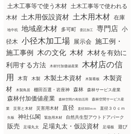
土木工事等で使う木材
土木工事等で使われる
土木用木材
土木用仮設資材
在庫
木材
地域産木材
専門店
小
多可町
地中杭
委託加工
小径木加工場
施工例・
径木
展示会
木の文化
木材
施工事例
木材を有効に
木材店の信
利用する方法
木材付加価値産業
用
木製土木資材
木製資
木育
木製
木製看板
材
森林
棚田百選・岩座神
森林サービス産業
木製鳥居
森林付加価値産業
森林空間サービス産
森林空間の有効活用
直径
災害用木材
直径３０ｃｍ
災害と木材
業
直径300ｍｍ
神社仏閣
自然共生型アウトドアパーク
矢板
緊急用木材
販売
足場丸太・仮設資材
遊び
足場丸太
足場板