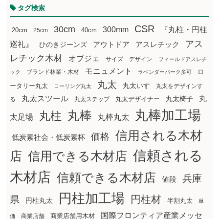
タグ検索
CSR
30cm
300mm
『丸柱・円柱
20cm
25cm
40cm
アス
巡礼』
アウトドア
ひのきジーンズ
アスレチック
レチック木材
オブジェ
サイズ
デザイン
フィールドアスレチ
モニュメント
ロ
ブランド林業・木材
ック
ラベンダーパーク多可
丸太
丸太いす
ータリー丸太
丸太をデザインす
ローリング丸太
丸太スツール
丸
丸太椅子
る
丸太ステップ
丸太デザイナー
丸棒加工場
丸棒
丸柱
太足場
丸棒丸太
信用される木材
価格
低炭素社会・低炭素杯
信頼される
店
信用できる木材店
木材店
信頼できる木材店
兵庫
値段
円柱加工場
円柱材
県
円柱丸太
半割丸太
単
国際フロンティア産業メッセ
商業店舗用木材
商業店舗
価