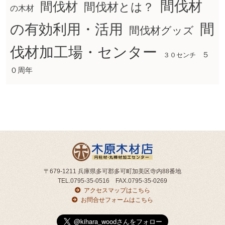
間伐材
間伐材
間伐材とは？
の木材
間
の有効利用・活用
間伐材グッズ
伐材加工場・センター
５
３０センチ
０周年
〒679-1211 兵庫県多可郡多可町加美区寺内88番地
TEL.0795-35-0516 FAX.0795-35-0269
アクセスマップはこちら
お問合せフォームはこちら