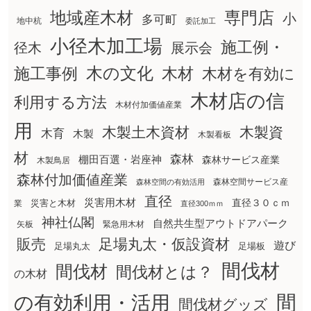
地域産木材
専門店
小
多可町
地中杭
委託加工
小径木加工場
施工例・
径木
展示会
木の文化
木材
施工事例
木材を有効に
木材店の信
利用する方法
木材付加価値産業
用
木製土木資材
木製資
木育
木製
木製看板
材
森林
棚田百選・岩座神
森林サービス産業
木製鳥居
森林付加価値産業
森林空間サービス産
森林空間の有効活用
直径
災害用木材
直径３０ｃｍ
災害と木材
業
直径300ｍｍ
神社仏閣
自然共生型アウトドアパーク
矢板
緊急用木材
販売
足場丸太・仮設資材
遊び
足場丸太
足場板
間伐材
間伐材
間伐材とは？
の木材
間
の有効利用・活用
間伐材グッズ