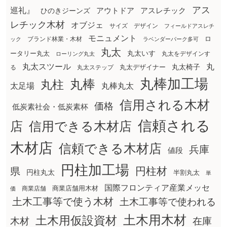
アス
巡礼』
アウトドア
ひのきジーンズ
アスレチック
レチック木材
オブジェ
サイズ
デザイン
フィールドアスレチ
モニュメント
ロ
ブランド林業・木材
ック
ラベンダーパーク多可
丸太
丸太いす
ータリー丸太
丸太をデザインす
ローリング丸太
丸太スツール
丸
丸太椅子
る
丸太ステップ
丸太デザイナー
丸棒加工場
丸棒
丸柱
太足場
丸棒丸太
信用される木材
価格
低炭素社会・低炭素杯
信頼される
店
信用できる木材店
木材店
信頼できる木材店
兵庫
値段
円柱加工場
円柱材
県
円柱丸太
半割丸太
単
国際フロンティア産業メッセ
商業店舗用木材
商業店舗
価
土木工事等で使う木材
土木工事等で使われる
土木用木材
土木用仮設資材
在庫
木材