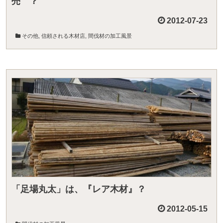
売 ？
2012-07-23
その他
,
信頼される木材店
,
間伐材の加工風景
「足場丸太」は、『レア木材』？
2012-05-15