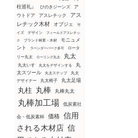
柱巡礼』
ア
ひのきジーンズ
アス
ウトドア
アスレチック
レチック木材
オブジェ
サ
イズ
デザイン
フィールドアスレチッ
モニュメ
ブランド林業・木材
ク
ント
ロータ
ラベンダーパーク多可
丸太
リー丸太
ローリング丸太
丸
丸太いす
丸太をデザインする
太スツール
丸太ステップ
丸太
丸太足場
丸太椅子
デザイナー
丸棒
丸柱
丸棒丸太
丸棒加工場
低炭素社
信用
価格
会・低炭素杯
される木材店
信