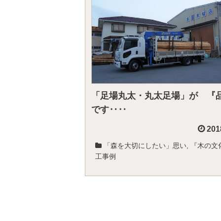
「足場丸太・丸太足場」が 
です‥‥
201
「森を大切にしたい」思い
,
『木の文
工事例