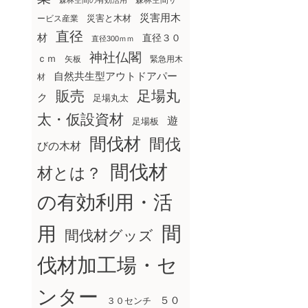
森林空間サ
森林空間の有効活用
災害用木
災害と木材
ービス産業
直径
材
直径３０
直径300ｍｍ
神社仏閣
ｃｍ
矢板
緊急用木
自然共生型アウトドアパー
材
販売
足場丸
ク
足場丸太
太・仮設資材
遊
足場板
間伐材
間伐
びの木材
間伐材
材とは？
の有効利用・活
間
用
間伐材グッズ
伐材加工場・セ
ンター
５０
３０センチ