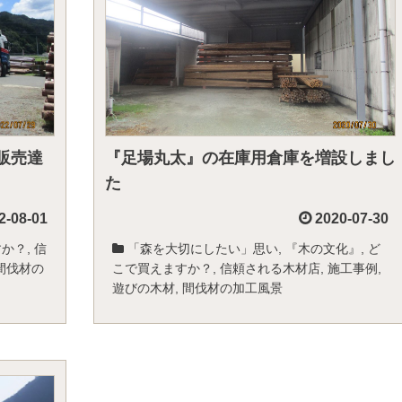
販売達
『足場丸太』の在庫用倉庫を増設しまし
た
2-08-01
2020-07-30
すか？
,
信
「森を大切にしたい」思い
,
『木の文化』
,
ど
間伐材の
こで買えますか？
,
信頼される木材店
,
施工事例
,
遊びの木材
,
間伐材の加工風景