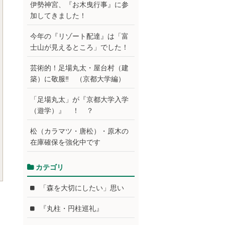
伊勢神宮、『お木曳行事』に参
加してきました！
今年の『リゾート配達』は「富
士山が見えるところ」でした！
芸術的！足場丸太・屋台村（建
築）に敬服‼ （京都大学編）
「足場丸太」が『京都大学入学
（遊学）』 ！ ？
松（カラマツ・唐松）・原木の
在庫確保を強化中です
カテゴリ
「森を大切にしたい」思い
『丸柱・円柱巡礼』