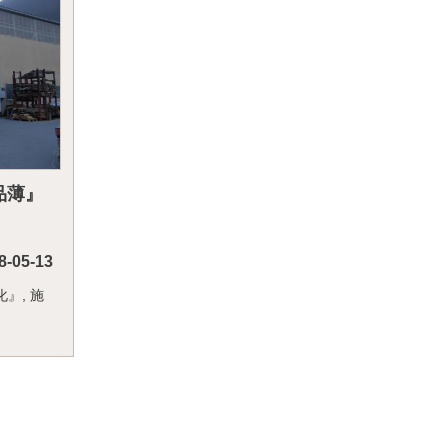
『品薄』
8-05-13
化』
,
施