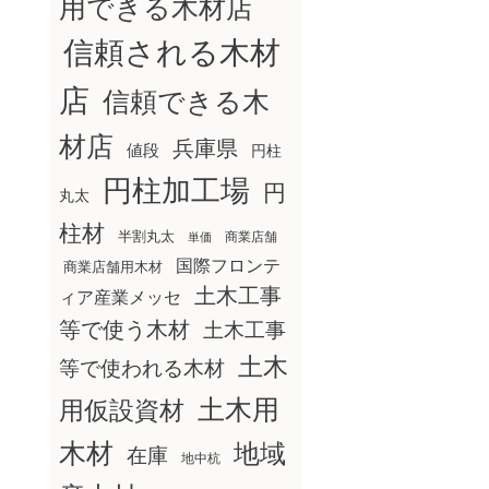
用できる木材店
信頼される木材
店
信頼できる木
材店
兵庫県
値段
円柱
円柱加工場
円
丸太
柱材
半割丸太
商業店舗
単価
国際フロンテ
商業店舗用木材
土木工事
ィア産業メッセ
等で使う木材
土木工事
土木
等で使われる木材
土木用
用仮設資材
木材
地域
在庫
地中杭