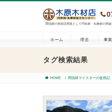
0
間伐材の有効活用策として円柱材・丸棒材の用途
ホーム
理念
事
タグ検索結果
HOME
間伐材マイスターの徒然記