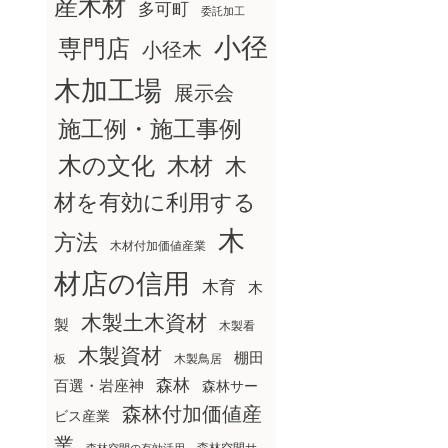
産木材
多可町
委託加工
小径
専門店
小径木
木加工場
展示会
施工例・施工事例
木の文化
木材
木
材を有効に利用する
木
方法
木材付加価値産業
材店の信用
木育
木
木製土木資材
製
木製看
木製資材
棚田
板
木製鳥居
森林
百選・岩座神
森林サー
森林付加価値産
ビス産業
業