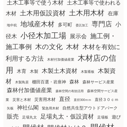
土木工事等で使う木材
土木工事等で使われる
土木用木材
土木用仮設資材
在庫
木材
地域産木材
専門店
小
多可町
地中杭
委託加工
小径木加工場
施工例・
径木
展示会
木の文化
木材
施工事例
木材を有効に
木材店の信
利用する方法
木材付加価値産業
用
木製土木資材
木製資
木育
木製
木製看板
材
森林
棚田百選・岩座神
森林サービス産業
木製鳥居
森林付加価値産業
森林空間サービス産
森林空間の有効活用
直径
災害用木材
直径３０ｃｍ
災害と木材
業
直径300ｍｍ
神社仏閣
自然共生型アウトドアパーク
矢板
緊急用木材
販売
足場丸太・仮設資材
遊び
足場丸太
足場板