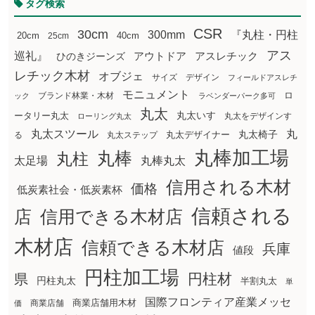
タグ検索
CSR
30cm
300mm
『丸柱・円柱
20cm
25cm
40cm
アス
巡礼』
アウトドア
ひのきジーンズ
アスレチック
レチック木材
オブジェ
サイズ
デザイン
フィールドアスレチ
モニュメント
ロ
ブランド林業・木材
ック
ラベンダーパーク多可
丸太
丸太いす
ータリー丸太
丸太をデザインす
ローリング丸太
丸太スツール
丸
丸太椅子
る
丸太ステップ
丸太デザイナー
丸棒加工場
丸棒
丸柱
太足場
丸棒丸太
信用される木材
価格
低炭素社会・低炭素杯
信頼される
店
信用できる木材店
木材店
信頼できる木材店
兵庫
値段
円柱加工場
円柱材
県
円柱丸太
半割丸太
単
国際フロンティア産業メッセ
商業店舗用木材
商業店舗
価