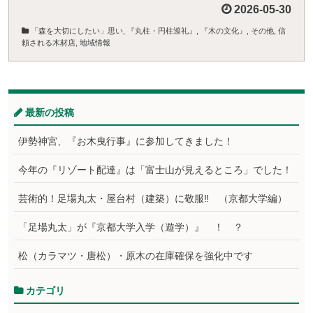
2026-05-30
「森を大切にしたい」思い
,
『丸柱・円柱巡礼』
,
『木の文化』
,
その他
,
信
頼される木材店
,
地域情報
最新の投稿
伊勢神宮、『お木曳行事』に参加してきました！
今年の『リゾート配達』は「富士山が見えるところ」でした！
芸術的！足場丸太・屋台村（建築）に敬服‼ （京都大学編）
「足場丸太」が『京都大学入学（遊学）』 ！ ？
松（カラマツ・唐松）・原木の在庫確保を強化中です
カテゴリ