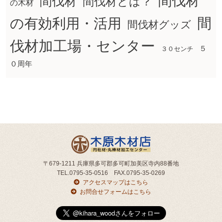
間伐材
間伐材
間伐材とは？
の木材
間
の有効利用・活用
間伐材グッズ
伐材加工場・センター
５
３０センチ
０周年
〒679-1211 兵庫県多可郡多可町加美区寺内88番地
TEL.0795-35-0516 FAX.0795-35-0269
アクセスマップはこちら
お問合せフォームはこちら