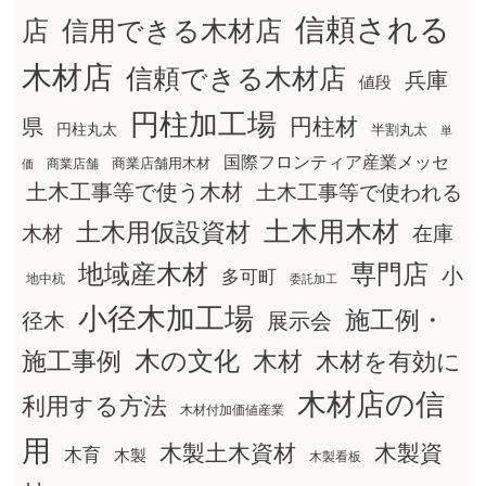
信頼される
店
信用できる木材店
木材店
信頼できる木材店
兵庫
値段
円柱加工場
円柱材
県
円柱丸太
半割丸太
単
国際フロンティア産業メッセ
商業店舗用木材
商業店舗
価
土木工事等で使う木材
土木工事等で使われる
土木用木材
土木用仮設資材
在庫
木材
地域産木材
専門店
小
多可町
地中杭
委託加工
小径木加工場
施工例・
径木
展示会
木の文化
木材
施工事例
木材を有効に
木材店の信
利用する方法
木材付加価値産業
用
木製土木資材
木製資
木育
木製
木製看板