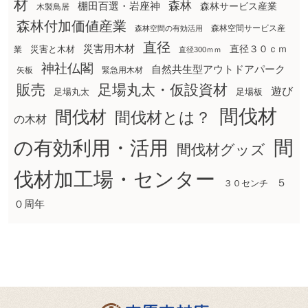
材
森林
棚田百選・岩座神
森林サービス産業
木製鳥居
森林付加価値産業
森林空間サービス産
森林空間の有効活用
直径
災害用木材
直径３０ｃｍ
災害と木材
業
直径300ｍｍ
神社仏閣
自然共生型アウトドアパーク
矢板
緊急用木材
販売
足場丸太・仮設資材
遊び
足場丸太
足場板
間伐材
間伐材
間伐材とは？
の木材
間
の有効利用・活用
間伐材グッズ
伐材加工場・センター
５
３０センチ
０周年