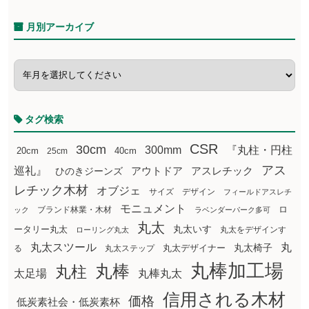
月別アーカイブ
タグ検索
CSR
30cm
300mm
『丸柱・円柱
20cm
25cm
40cm
アス
巡礼』
アウトドア
ひのきジーンズ
アスレチック
レチック木材
オブジェ
サイズ
デザイン
フィールドアスレチ
モニュメント
ロ
ブランド林業・木材
ック
ラベンダーパーク多可
丸太
丸太いす
ータリー丸太
丸太をデザインす
ローリング丸太
丸太スツール
丸
丸太椅子
る
丸太ステップ
丸太デザイナー
丸棒加工場
丸棒
丸柱
太足場
丸棒丸太
信用される木材
価格
低炭素社会・低炭素杯