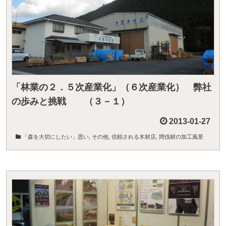
「林業の２．５次産業化」（６次産業化） 弊社
の歩みと挑戦 （３－１）
2013-01-27
「森を大切にしたい」思い
,
その他
,
信頼される木材店
,
間伐材の加工風景