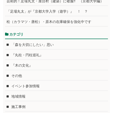
芸術的！足場丸太・屋台村（建築）に敬服‼ （京都大学編）
「足場丸太」が『京都大学入学（遊学）』 ！ ？
松（カラマツ・唐松）・原木の在庫確保を強化中です
カテゴリ
「森を大切にしたい」思い
『丸柱・円柱巡礼』
『木の文化』
その他
イベント参加情報
地域情報
施工事例