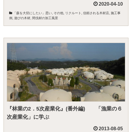
2020-04-10
「森を大切にしたい」思い
,
その他
,
リクルート
,
信頼される木材店
,
施工事
例
,
遊びの木材
,
間伐材の加工風景
『林業の2．5次産業化』(番外編) 「漁業の６
次産業化」に学ぶ
2013-08-05