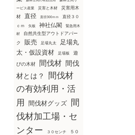
森林空間サ
森林空間の有効活用
災害用木
災害と木材
ービス産業
直径
材
直径３０
直径300ｍｍ
神社仏閣
ｃｍ
矢板
緊急用木
自然共生型アウトドアパー
材
販売
足場丸
ク
足場丸太
太・仮設資材
遊
足場板
間伐材
間伐
びの木材
間伐材
材とは？
の有効利用・活
間
用
間伐材グッズ
伐材加工場・セ
ンター
５０
３０センチ