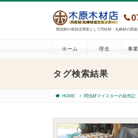
0
間伐材の有効活用策として円柱材・丸棒材の用途
ホーム
理念
事
タグ検索結果
HOME
間伐材マイスターの徒然記