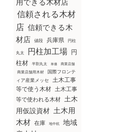
用できる木材店
信頼される木材
店
信頼できる木
材店
兵庫県
値段
円柱
円柱加工場
円
丸太
柱材
半割丸太
商業店舗
単価
国際フロンテ
商業店舗用木材
土木工事
ィア産業メッセ
等で使う木材
土木工事
土木
等で使われる木材
土木用
用仮設資材
木材
地域
在庫
地中杭