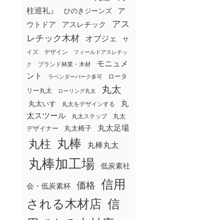
柱巡礼』
ア
ひのきジーンズ
アス
ウトドア
アスレチック
レチック木材
オブジェ
サ
イズ
デザイン
フィールドアスレチッ
モニュメ
ブランド林業・木材
ク
ント
ロータ
ラベンダーパーク多可
丸太
リー丸太
ローリング丸太
丸
丸太いす
丸太をデザインする
太スツール
丸太ステップ
丸太
丸太足場
丸太椅子
デザイナー
丸棒
丸柱
丸棒丸太
丸棒加工場
低炭素社
信用
価格
会・低炭素杯
される木材店
信