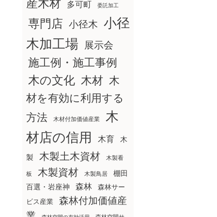
産木材
多可町
委託加工
小径
専門店
小径木
木加工場
展示会
施工例・施工事例
木の文化
木材
木
材を有効に利用する
木
方法
木材付加価値産業
材店の信用
木育
木
木製土木資材
製
木製看
木製資材
棚田
板
木製鳥居
森林
百選・岩座神
森林サー
森林付加価値産
ビス産業
業