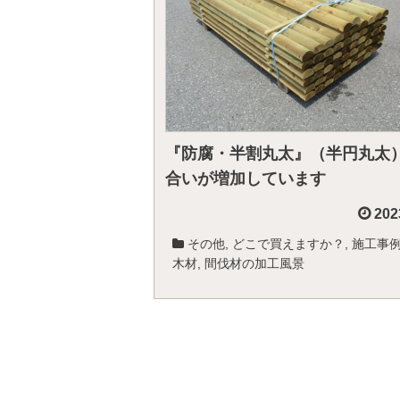
『防腐・半割丸太』（半円丸太
合いが増加しています
202
その他
,
どこで買えますか？
,
施工事
木材
,
間伐材の加工風景