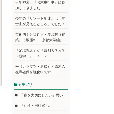
伊勢神宮、『お木曳行事』に参
加してきました！
今年の『リゾート配達』は「富
士山が見えるところ」でした！
芸術的！足場丸太・屋台村（建
築）に敬服‼ （京都大学編）
「足場丸太」が『京都大学入学
（遊学）』 ！ ？
松（カラマツ・唐松）・原木の
在庫確保を強化中です
カテゴリ
「森を大切にしたい」思い
『丸柱・円柱巡礼』