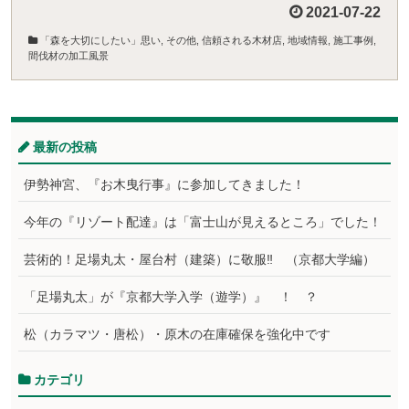
2021-07-22
「森を大切にしたい」思い
,
その他
,
信頼される木材店
,
地域情報
,
施工事例
,
間伐材の加工風景
最新の投稿
伊勢神宮、『お木曳行事』に参加してきました！
今年の『リゾート配達』は「富士山が見えるところ」でした！
芸術的！足場丸太・屋台村（建築）に敬服‼ （京都大学編）
「足場丸太」が『京都大学入学（遊学）』 ！ ？
松（カラマツ・唐松）・原木の在庫確保を強化中です
カテゴリ