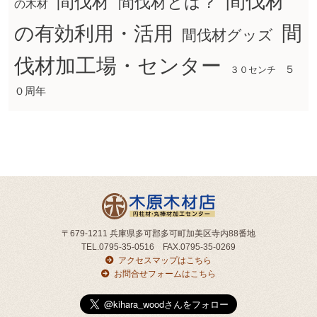
間伐材
間伐材
間伐材とは？
の木材
間
の有効利用・活用
間伐材グッズ
伐材加工場・センター
５
３０センチ
０周年
〒679-1211 兵庫県多可郡多可町加美区寺内88番地
TEL.0795-35-0516 FAX.0795-35-0269
アクセスマップはこちら
お問合せフォームはこちら