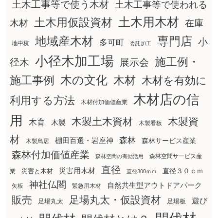
土木工事等で使う木材
土木工事等で使われる
土木用木材
土木用仮設資材
在庫
木材
地域産木材
専門店
小
多可町
地中杭
委託加工
小径木加工場
施工例・
径木
展示会
木の文化
木材
施工事例
木材を有効に
木材店の信
利用する方法
木材付加価値産業
用
木製土木資材
木製資
木育
木製
木製看板
材
森林
棚田百選・岩座神
森林サービス産業
木製鳥居
森林付加価値産業
森林空間サービス産
森林空間の有効活用
直径
災害用木材
直径３０ｃｍ
災害と木材
業
直径300ｍｍ
神社仏閣
自然共生型アウトドアパーク
矢板
緊急用木材
販売
足場丸太・仮設資材
遊び
足場丸太
足場板