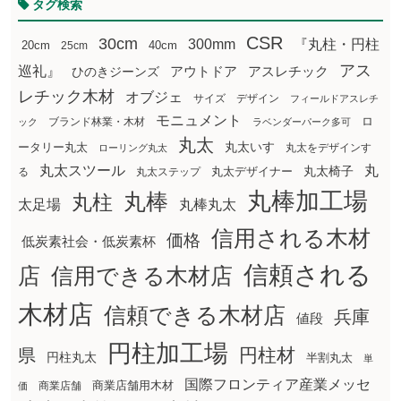
タグ検索
CSR
30cm
300mm
『丸柱・円柱
20cm
25cm
40cm
アス
巡礼』
アウトドア
ひのきジーンズ
アスレチック
レチック木材
オブジェ
サイズ
デザイン
フィールドアスレチ
モニュメント
ロ
ブランド林業・木材
ック
ラベンダーパーク多可
丸太
丸太いす
ータリー丸太
丸太をデザインす
ローリング丸太
丸太スツール
丸
丸太椅子
る
丸太ステップ
丸太デザイナー
丸棒加工場
丸棒
丸柱
太足場
丸棒丸太
信用される木材
価格
低炭素社会・低炭素杯
信頼される
店
信用できる木材店
木材店
信頼できる木材店
兵庫
値段
円柱加工場
円柱材
県
円柱丸太
半割丸太
単
国際フロンティア産業メッセ
商業店舗用木材
商業店舗
価