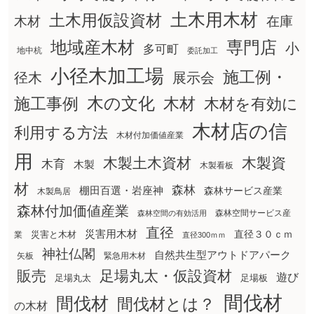
土木用木材
土木用仮設資材
在庫
木材
地域産木材
専門店
小
多可町
地中杭
委託加工
小径木加工場
施工例・
径木
展示会
木の文化
木材
施工事例
木材を有効に
木材店の信
利用する方法
木材付加価値産業
用
木製土木資材
木製資
木育
木製
木製看板
材
森林
棚田百選・岩座神
森林サービス産業
木製鳥居
森林付加価値産業
森林空間サービス産
森林空間の有効活用
直径
災害用木材
直径３０ｃｍ
災害と木材
業
直径300ｍｍ
神社仏閣
自然共生型アウトドアパーク
矢板
緊急用木材
販売
足場丸太・仮設資材
遊び
足場丸太
足場板
間伐材
間伐材
間伐材とは？
の木材