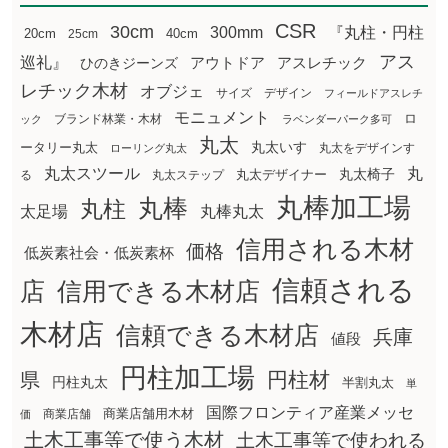
CSR
30cm
300mm
『丸柱・円柱
20cm
25cm
40cm
アス
巡礼』
アウトドア
ひのきジーンズ
アスレチック
レチック木材
オブジェ
サイズ
デザイン
フィールドアスレチ
モニュメント
ロ
ブランド林業・木材
ック
ラベンダーパーク多可
丸太
丸太いす
ータリー丸太
丸太をデザインす
ローリング丸太
丸太スツール
丸
丸太椅子
る
丸太ステップ
丸太デザイナー
丸棒加工場
丸棒
丸柱
太足場
丸棒丸太
信用される木材
価格
低炭素社会・低炭素杯
信頼される
店
信用できる木材店
木材店
信頼できる木材店
兵庫
値段
円柱加工場
円柱材
県
円柱丸太
半割丸太
単
国際フロンティア産業メッセ
商業店舗用木材
商業店舗
価
土木工事等で使う木材
土木工事等で使われる