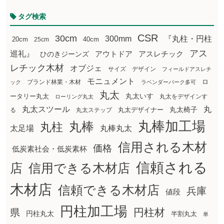
タグ検索
CSR
30cm
300mm
『丸柱・円柱
20cm
25cm
40cm
アス
巡礼』
アウトドア
ひのきジーンズ
アスレチック
レチック木材
オブジェ
サイズ
デザイン
フィールドアスレチ
モニュメント
ロ
ブランド林業・木材
ック
ラベンダーパーク多可
丸太
丸太いす
ータリー丸太
丸太をデザインす
ローリング丸太
丸太スツール
丸
丸太椅子
る
丸太ステップ
丸太デザイナー
丸棒加工場
丸棒
丸柱
太足場
丸棒丸太
信用される木材
価格
低炭素社会・低炭素杯
信頼される
店
信用できる木材店
木材店
信頼できる木材店
兵庫
値段
円柱加工場
円柱材
県
円柱丸太
半割丸太
単