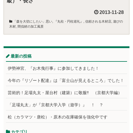
級）・長さ
2013-11-28
「森を大切にしたい」思い
,
『丸柱・円柱巡礼』
,
信頼される木材店
,
遊びの
木材
,
間伐材の加工風景
最新の投稿
伊勢神宮、『お木曳行事』に参加してきました！
今年の『リゾート配達』は「富士山が見えるところ」でした！
芸術的！足場丸太・屋台村（建築）に敬服‼ （京都大学編）
「足場丸太」が『京都大学入学（遊学）』 ！ ？
松（カラマツ・唐松）・原木の在庫確保を強化中です
カテゴリ