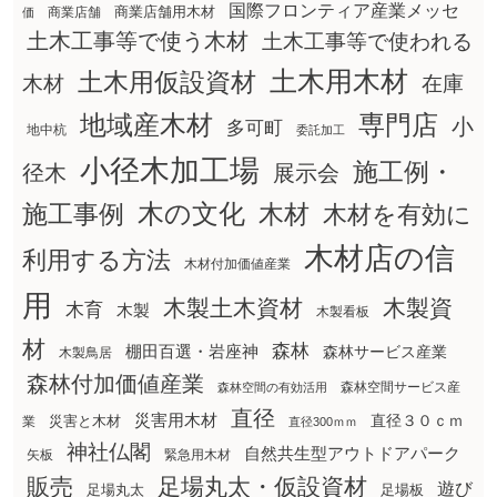
国際フロンティア産業メッセ
商業店舗用木材
商業店舗
価
土木工事等で使う木材
土木工事等で使われる
土木用木材
土木用仮設資材
在庫
木材
地域産木材
専門店
小
多可町
地中杭
委託加工
小径木加工場
施工例・
径木
展示会
木の文化
木材
施工事例
木材を有効に
木材店の信
利用する方法
木材付加価値産業
用
木製土木資材
木製資
木育
木製
木製看板
材
森林
棚田百選・岩座神
森林サービス産業
木製鳥居
森林付加価値産業
森林空間サービス産
森林空間の有効活用
直径
災害用木材
直径３０ｃｍ
災害と木材
業
直径300ｍｍ
神社仏閣
自然共生型アウトドアパーク
矢板
緊急用木材
販売
足場丸太・仮設資材
遊び
足場丸太
足場板