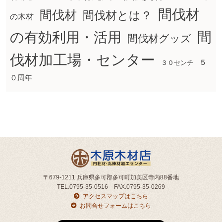
間伐材
間伐材
間伐材とは？
の木材
間
の有効利用・活用
間伐材グッズ
伐材加工場・センター
５
３０センチ
０周年
〒679-1211 兵庫県多可郡多可町加美区寺内88番地
TEL.0795-35-0516 FAX.0795-35-0269
アクセスマップはこちら
お問合せフォームはこちら