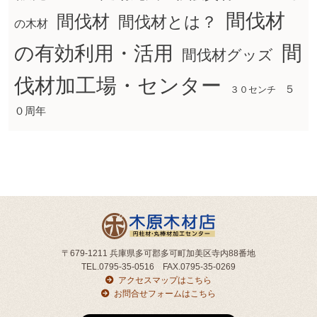
間伐材
間伐材
間伐材とは？
の木材
間
の有効利用・活用
間伐材グッズ
伐材加工場・センター
５
３０センチ
０周年
〒679-1211 兵庫県多可郡多可町加美区寺内88番地
TEL.0795-35-0516 FAX.0795-35-0269
アクセスマップはこちら
お問合せフォームはこちら