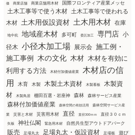
国際フロンティア産業メッセ
商業店舗用木材
商業店舗
価
土木工事等で使う木材
土木工事等で使われる
土木用木材
土木用仮設資材
在庫
木材
地域産木材
専門店
小
多可町
地中杭
委託加工
小径木加工場
施工例・
径木
展示会
木の文化
木材
施工事例
木材を有効に
木材店の信
利用する方法
木材付加価値産業
用
木製土木資材
木製資
木育
木製
木製看板
材
森林
棚田百選・岩座神
森林サービス産業
木製鳥居
森林付加価値産業
森林空間サービス産
森林空間の有効活用
直径
災害用木材
直径３０ｃｍ
災害と木材
業
直径300ｍｍ
神社仏閣
自然共生型アウトドアパーク
矢板
緊急用木材
販売
足場丸太・仮設資材
遊び
足場丸太
足場板