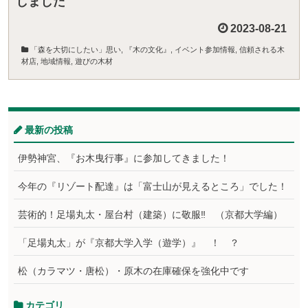
しました
2023-08-21
「森を大切にしたい」思い
,
『木の文化』
,
イベント参加情報
,
信頼される木
材店
,
地域情報
,
遊びの木材
最新の投稿
伊勢神宮、『お木曳行事』に参加してきました！
今年の『リゾート配達』は「富士山が見えるところ」でした！
芸術的！足場丸太・屋台村（建築）に敬服‼ （京都大学編）
「足場丸太」が『京都大学入学（遊学）』 ！ ？
松（カラマツ・唐松）・原木の在庫確保を強化中です
カテゴリ