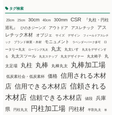
タグ検索
CSR
30cm
300mm
『丸柱・円柱
20cm
25cm
40cm
アス
巡礼』
アウトドア
ひのきジーンズ
アスレチック
レチック木材
オブジェ
サイズ
デザイン
フィールドアスレチ
モニュメント
ロ
ブランド林業・木材
ック
ラベンダーパーク多可
丸太
丸太いす
ータリー丸太
丸太をデザインす
ローリング丸太
丸太スツール
丸
丸太椅子
る
丸太ステップ
丸太デザイナー
丸棒加工場
丸棒
丸柱
太足場
丸棒丸太
信用される木材
価格
低炭素社会・低炭素杯
信頼される
店
信用できる木材店
木材店
信頼できる木材店
兵庫
値段
円柱加工場
円柱材
県
円柱丸太
半割丸太
単