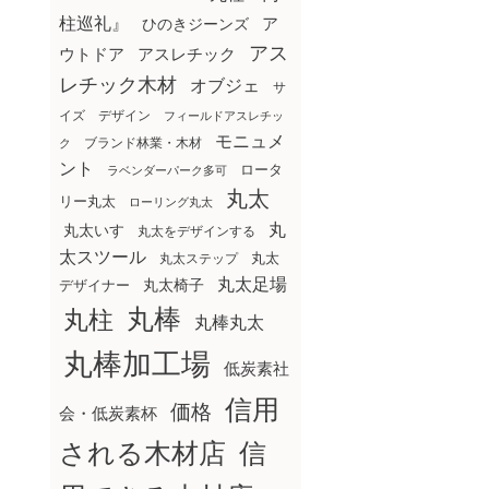
柱巡礼』
ア
ひのきジーンズ
アス
ウトドア
アスレチック
レチック木材
オブジェ
サ
イズ
デザイン
フィールドアスレチッ
モニュメ
ブランド林業・木材
ク
ント
ロータ
ラベンダーパーク多可
丸太
リー丸太
ローリング丸太
丸
丸太いす
丸太をデザインする
太スツール
丸太ステップ
丸太
丸太足場
丸太椅子
デザイナー
丸棒
丸柱
丸棒丸太
丸棒加工場
低炭素社
信用
価格
会・低炭素杯
される木材店
信