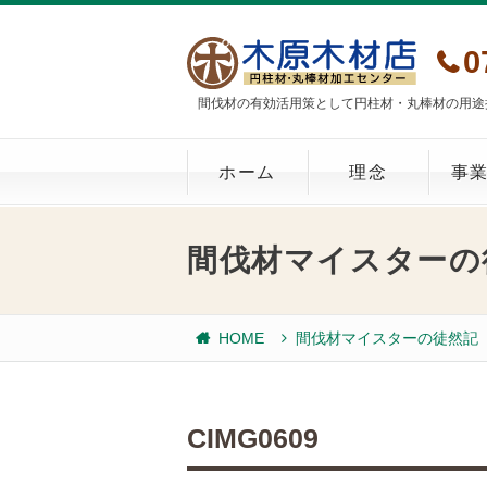
0
間伐材の有効活用策として円柱材・丸棒材の用途
ホーム
理念
事
間伐材マイスターの
HOME
間伐材マイスターの徒然記
CIMG0609