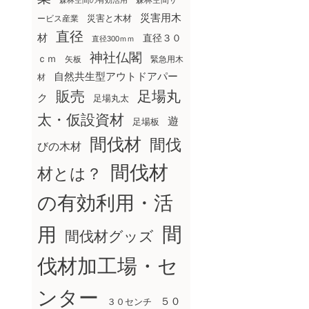
森林空間サ
森林空間の有効活用
災害用木
災害と木材
ービス産業
直径
材
直径３０
直径300ｍｍ
神社仏閣
ｃｍ
矢板
緊急用木
自然共生型アウトドアパー
材
販売
足場丸
ク
足場丸太
太・仮設資材
遊
足場板
間伐材
間伐
びの木材
間伐材
材とは？
の有効利用・活
間
用
間伐材グッズ
伐材加工場・セ
ンター
５０
３０センチ