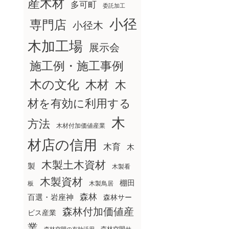
産木材
多可町
委託加工
小径
専門店
小径木
木加工場
展示会
施工例・施工事例
木の文化
木材
木
材を有効に利用する
木
方法
木材付加価値産業
材店の信用
木育
木
木製土木資材
製
木製看
木製資材
棚田
板
木製鳥居
森林
百選・岩座神
森林サー
森林付加価値産
ビス産業
業