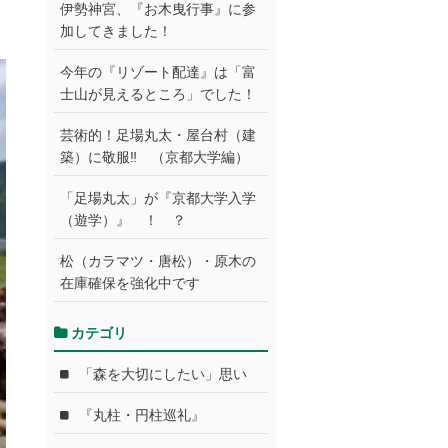
伊勢神宮、『お木曳行事』に参
加してきました！
今年の『リゾート配達』は「富
士山が見えるところ」でした！
芸術的！足場丸太・屋台村（建
築）に敬服‼ （京都大学編）
「足場丸太」が『京都大学入学
（遊学）』 ！ ？
松（カラマツ・唐松）・原木の
在庫確保を強化中です
カテゴリ
「森を大切にしたい」思い
『丸柱・円柱巡礼』