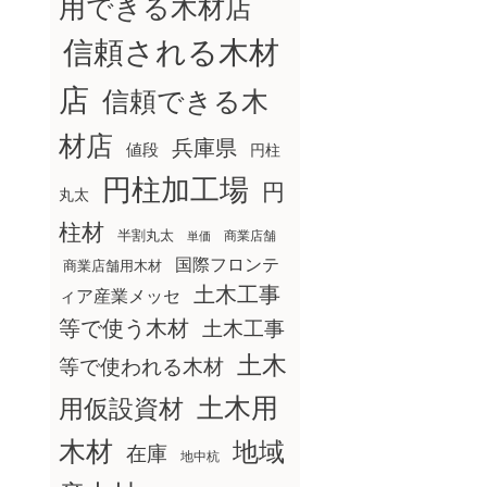
用できる木材店
信頼される木材
店
信頼できる木
材店
兵庫県
値段
円柱
円柱加工場
円
丸太
柱材
半割丸太
商業店舗
単価
国際フロンテ
商業店舗用木材
土木工事
ィア産業メッセ
等で使う木材
土木工事
土木
等で使われる木材
土木用
用仮設資材
木材
地域
在庫
地中杭