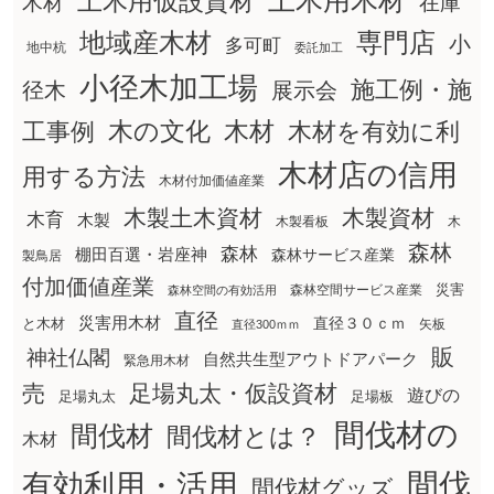
土木用木材
土木用仮設資材
在庫
木材
地域産木材
専門店
小
多可町
地中杭
委託加工
小径木加工場
施工例・施
径木
展示会
木の文化
工事例
木材
木材を有効に利
木材店の信用
用する方法
木材付加価値産業
木製土木資材
木製資材
木育
木製
木製看板
木
森林
森林
棚田百選・岩座神
森林サービス産業
製鳥居
付加価値産業
災害
森林空間サービス産業
森林空間の有効活用
直径
災害用木材
直径３０ｃｍ
と木材
矢板
直径300ｍｍ
販
神社仏閣
自然共生型アウトドアパーク
緊急用木材
売
足場丸太・仮設資材
遊びの
足場丸太
足場板
間伐材の
間伐材
間伐材とは？
木材
間伐
有効利用・活用
間伐材グッズ