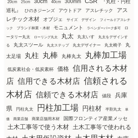
CSR
30cm
300mm
『丸柱・円柱
20cm
25cm
40cm
アス
巡礼』
アウトドア
ひのきジーンズ
アスレチック
レチック木材
オブジェ
サイズ
デザイン
フィールドアスレチ
モニュメント
ロ
ブランド林業・木材
ック
ラベンダーパーク多可
丸太
丸太いす
ータリー丸太
丸太をデザインす
ローリング丸太
丸太スツール
丸
丸太椅子
る
丸太ステップ
丸太デザイナー
丸棒加工場
丸棒
丸柱
太足場
丸棒丸太
信用される木材
価格
低炭素社会・低炭素杯
信頼される
店
信用できる木材店
木材店
信頼できる木材店
兵庫
値段
円柱加工場
円柱材
県
円柱丸太
半割丸太
単
国際フロンティア産業メッセ
商業店舗用木材
商業店舗
価
土木工事等で使う木材
土木工事等で使われる