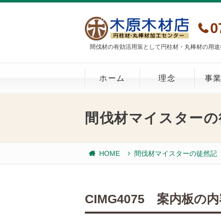
0
間伐材の有効活用策として円柱材・丸棒材の用途
ホーム
理念
事
間伐材マイスターの
HOME
間伐材マイスターの徒然記
CIMG4075 案内板の