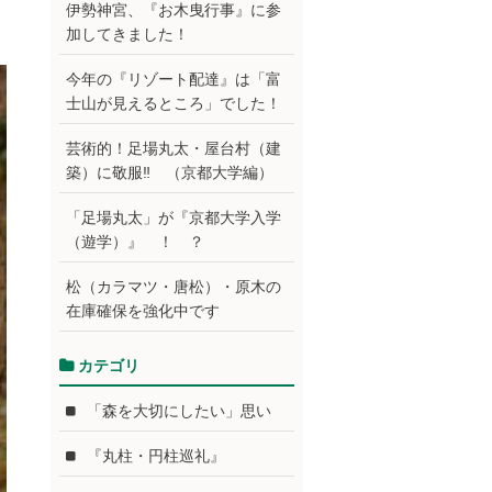
伊勢神宮、『お木曳行事』に参
加してきました！
今年の『リゾート配達』は「富
士山が見えるところ」でした！
芸術的！足場丸太・屋台村（建
築）に敬服‼ （京都大学編）
「足場丸太」が『京都大学入学
（遊学）』 ！ ？
松（カラマツ・唐松）・原木の
在庫確保を強化中です
カテゴリ
「森を大切にしたい」思い
『丸柱・円柱巡礼』