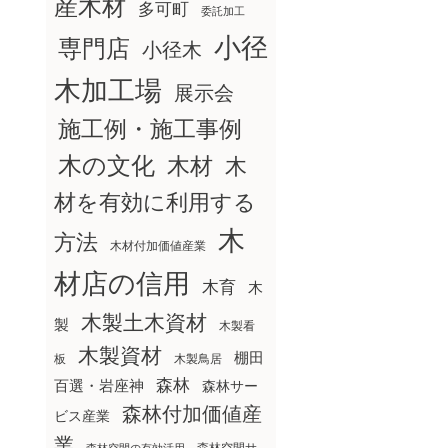
産木材
多可町
委託加工
小径
専門店
小径木
木加工場
展示会
施工例・施工事例
木の文化
木材
木
材を有効に利用する
木
方法
木材付加価値産業
材店の信用
木育
木
木製土木資材
製
木製看
木製資材
棚田
板
木製鳥居
森林
百選・岩座神
森林サー
森林付加価値産
ビス産業
業