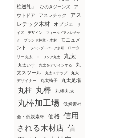
柱巡礼』
ア
ひのきジーンズ
アス
ウトドア
アスレチック
レチック木材
オブジェ
サ
イズ
デザイン
フィールドアスレチッ
モニュメ
ブランド林業・木材
ク
ント
ロータ
ラベンダーパーク多可
丸太
リー丸太
ローリング丸太
丸
丸太いす
丸太をデザインする
太スツール
丸太ステップ
丸太
丸太足場
丸太椅子
デザイナー
丸棒
丸柱
丸棒丸太
丸棒加工場
低炭素社
信用
価格
会・低炭素杯
される木材店
信