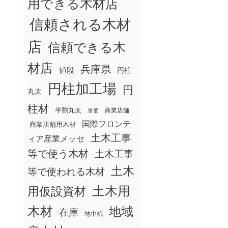
用できる木材店
信頼される木材
店
信頼できる木
材店
兵庫県
値段
円柱
円柱加工場
円
丸太
柱材
半割丸太
商業店舗
単価
国際フロンテ
商業店舗用木材
土木工事
ィア産業メッセ
等で使う木材
土木工事
土木
等で使われる木材
土木用
用仮設資材
木材
地域
在庫
地中杭