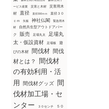
森林空間サ
森林空間の有効活用
災害用木
災害と木材
ービス産業
直径
材
直径３０
直径300ｍｍ
神社仏閣
ｃｍ
矢板
緊急用木
自然共生型アウトドアパー
材
販売
足場丸
ク
足場丸太
太・仮設資材
遊
足場板
間伐材
間伐
びの木材
間伐材
材とは？
の有効利用・活
間
用
間伐材グッズ
伐材加工場・セ
ンター
５０
３０センチ