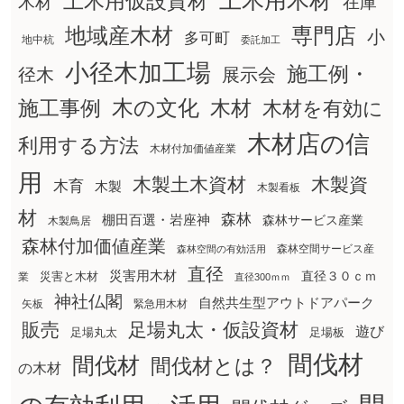
土木用木材
土木用仮設資材
在庫
木材
地域産木材
専門店
小
多可町
地中杭
委託加工
小径木加工場
施工例・
径木
展示会
木の文化
木材
施工事例
木材を有効に
木材店の信
利用する方法
木材付加価値産業
用
木製土木資材
木製資
木育
木製
木製看板
材
森林
棚田百選・岩座神
森林サービス産業
木製鳥居
森林付加価値産業
森林空間サービス産
森林空間の有効活用
直径
災害用木材
直径３０ｃｍ
災害と木材
業
直径300ｍｍ
神社仏閣
自然共生型アウトドアパーク
矢板
緊急用木材
販売
足場丸太・仮設資材
遊び
足場丸太
足場板
間伐材
間伐材
間伐材とは？
の木材