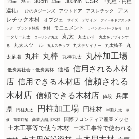
CSR
30cm
300mm
『丸柱・円柱
20cm
25cm
40cm
アス
巡礼』
アウトドア
ひのきジーンズ
アスレチック
レチック木材
オブジェ
サイズ
デザイン
フィールドアスレチ
モニュメント
ロ
ブランド林業・木材
ック
ラベンダーパーク多可
丸太
丸太いす
ータリー丸太
丸太をデザインす
ローリング丸太
丸太スツール
丸
丸太椅子
る
丸太ステップ
丸太デザイナー
丸棒加工場
丸棒
丸柱
太足場
丸棒丸太
信用される木材
価格
低炭素社会・低炭素杯
信頼される
店
信用できる木材店
木材店
信頼できる木材店
兵庫
値段
円柱加工場
円柱材
県
円柱丸太
半割丸太
単
国際フロンティア産業メッセ
商業店舗用木材
商業店舗
価
土木工事等で使う木材
土木工事等で使われる