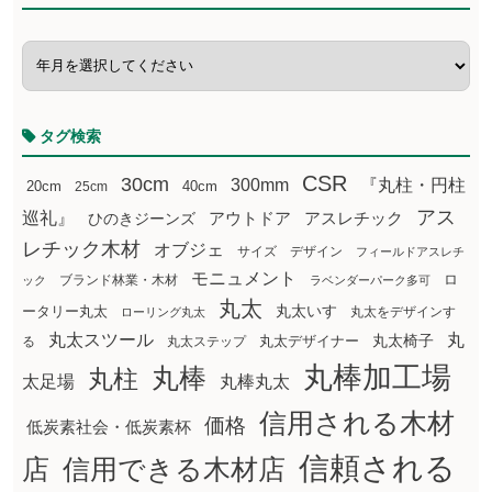
タグ検索
CSR
30cm
300mm
『丸柱・円柱
20cm
25cm
40cm
アス
巡礼』
アウトドア
ひのきジーンズ
アスレチック
レチック木材
オブジェ
サイズ
デザイン
フィールドアスレチ
モニュメント
ロ
ブランド林業・木材
ック
ラベンダーパーク多可
丸太
丸太いす
ータリー丸太
丸太をデザインす
ローリング丸太
丸太スツール
丸
丸太椅子
る
丸太ステップ
丸太デザイナー
丸棒加工場
丸棒
丸柱
太足場
丸棒丸太
信用される木材
価格
低炭素社会・低炭素杯
信頼される
店
信用できる木材店