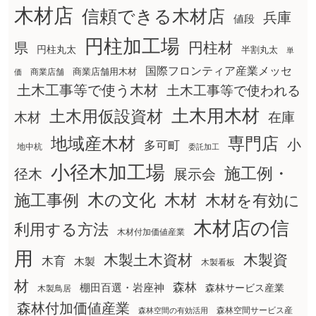
木材店
信頼できる木材店
兵庫
値段
円柱加工場
円柱材
県
円柱丸太
半割丸太
単
国際フロンティア産業メッセ
商業店舗用木材
商業店舗
価
土木工事等で使う木材
土木工事等で使われる
土木用木材
土木用仮設資材
在庫
木材
地域産木材
専門店
小
多可町
地中杭
委託加工
小径木加工場
施工例・
径木
展示会
木の文化
木材
施工事例
木材を有効に
木材店の信
利用する方法
木材付加価値産業
用
木製土木資材
木製資
木育
木製
木製看板
材
森林
棚田百選・岩座神
森林サービス産業
木製鳥居
森林付加価値産業
森林空間サービス産
森林空間の有効活用