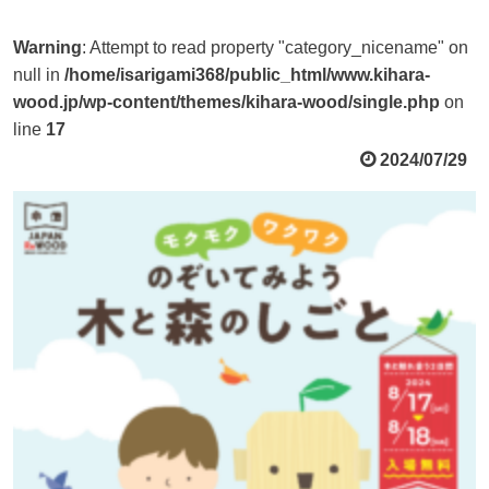
Warning
: Attempt to read property "category_nicename" on
null in
/home/isarigami368/public_html/www.kihara-
wood.jp/wp-content/themes/kihara-wood/single.php
on
line
17
2024/07/29