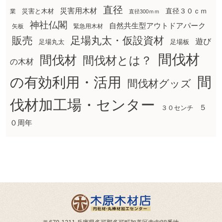
直径
災害用木材
直径３０ｃｍ
災害と木材
業
直径300ｍｍ
神社仏閣
自然共生型アウトドアパーク
矢板
緊急用木材
販売
足場丸太・仮設資材
遊び
足場丸太
足場板
間伐材
間伐材
間伐材とは？
の木材
間
の有効利用・活用
間伐材グッズ
伐材加工場・センター
５
３０センチ
０周年