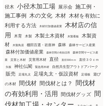
小径木加工場
施工例・
径木
展示会
木の文化
木材
施工事例
木材を有効に
木材店の信
利用する方法
木材付加価値産業
用
木製土木資材
木製資
木育
木製
木製看板
材
森林
棚田百選・岩座神
森林サービス産業
木製鳥居
森林付加価値産業
森林空間サービス産
森林空間の有効活用
直径
災害用木材
直径３０ｃｍ
災害と木材
業
直径300ｍｍ
神社仏閣
自然共生型アウトドアパーク
矢板
緊急用木材
販売
足場丸太・仮設資材
遊び
足場丸太
足場板
間伐材
間伐材
間伐材とは？
の木材
間
の有効利用・活用
間伐材グッズ
伐材加工場・センター
５
３０センチ