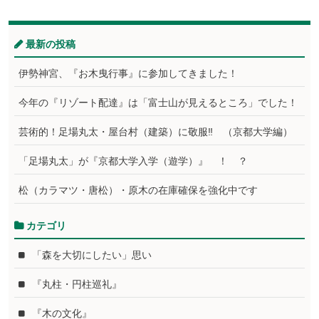
最新の投稿
伊勢神宮、『お木曳行事』に参加してきました！
今年の『リゾート配達』は「富士山が見えるところ」でした！
芸術的！足場丸太・屋台村（建築）に敬服‼ （京都大学編）
「足場丸太」が『京都大学入学（遊学）』 ！ ？
松（カラマツ・唐松）・原木の在庫確保を強化中です
カテゴリ
「森を大切にしたい」思い
『丸柱・円柱巡礼』
『木の文化』