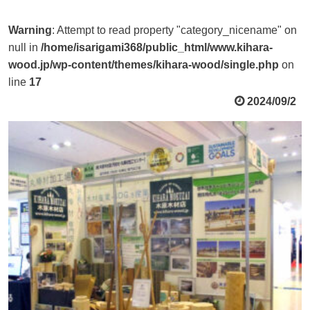
Warning
: Attempt to read property "category_nicename" on
null in
/home/isarigami368/public_html/www.kihara-
wood.jp/wp-content/themes/kihara-wood/single.php
on
line
17
2024/09/2