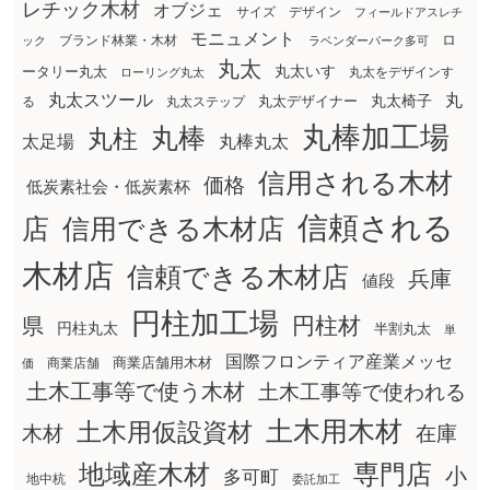
レチック木材
オブジェ
サイズ
デザイン
フィールドアスレチ
モニュメント
ロ
ブランド林業・木材
ック
ラベンダーパーク多可
丸太
丸太いす
ータリー丸太
丸太をデザインす
ローリング丸太
丸太スツール
丸
丸太椅子
る
丸太ステップ
丸太デザイナー
丸棒加工場
丸棒
丸柱
太足場
丸棒丸太
信用される木材
価格
低炭素社会・低炭素杯
信頼される
店
信用できる木材店
木材店
信頼できる木材店
兵庫
値段
円柱加工場
円柱材
県
円柱丸太
半割丸太
単
国際フロンティア産業メッセ
商業店舗用木材
商業店舗
価
土木工事等で使う木材
土木工事等で使われる
土木用木材
土木用仮設資材
在庫
木材
地域産木材
専門店
小
多可町
地中杭
委託加工