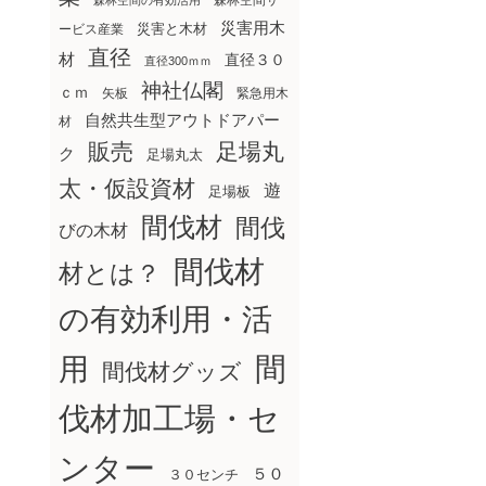
森林空間サ
森林空間の有効活用
災害用木
災害と木材
ービス産業
直径
材
直径３０
直径300ｍｍ
神社仏閣
ｃｍ
矢板
緊急用木
自然共生型アウトドアパー
材
販売
足場丸
ク
足場丸太
太・仮設資材
遊
足場板
間伐材
間伐
びの木材
間伐材
材とは？
の有効利用・活
間
用
間伐材グッズ
伐材加工場・セ
ンター
５０
３０センチ