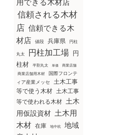
用できる木材店
信頼される木材
店
信頼できる木
材店
兵庫県
値段
円柱
円柱加工場
円
丸太
柱材
半割丸太
商業店舗
単価
国際フロンテ
商業店舗用木材
土木工事
ィア産業メッセ
等で使う木材
土木工事
土木
等で使われる木材
土木用
用仮設資材
木材
地域
在庫
地中杭