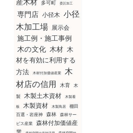
産木材
多可町
委託加工
小径
専門店
小径木
木加工場
展示会
施工例・施工事例
木の文化
木材
木
材を有効に利用する
木
方法
木材付加価値産業
材店の信用
木育
木
木製土木資材
製
木製看
木製資材
棚田
板
木製鳥居
森林
百選・岩座神
森林サー
森林付加価値産
ビス産業
業