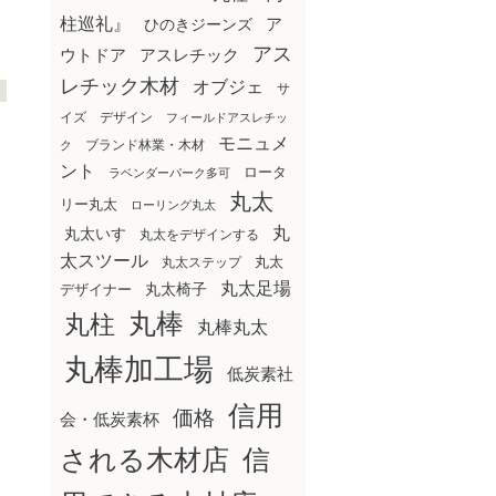
柱巡礼』
ア
ひのきジーンズ
アス
ウトドア
アスレチック
レチック木材
オブジェ
サ
イズ
デザイン
フィールドアスレチッ
モニュメ
ブランド林業・木材
ク
ント
ロータ
ラベンダーパーク多可
丸太
リー丸太
ローリング丸太
丸
丸太いす
丸太をデザインする
太スツール
丸太ステップ
丸太
丸太足場
丸太椅子
デザイナー
丸棒
丸柱
丸棒丸太
丸棒加工場
低炭素社
信用
価格
会・低炭素杯
される木材店
信