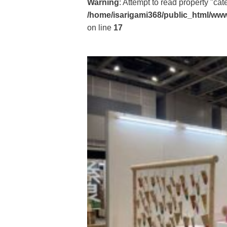
Warning
: Attempt to read property "ca
/home/isarigami368/public_html/www
on line
17