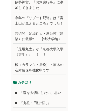
伊勢神宮、『お木曳行事』に参
加してきました！
今年の『リゾート配達』は「富
士山が見えるところ」でした！
芸術的！足場丸太・屋台村（建
築）に敬服‼ （京都大学編）
「足場丸太」が『京都大学入学
（遊学）』 ！ ？
松（カラマツ・唐松）・原木の
在庫確保を強化中です
p
カテゴリ
「森を大切にしたい」思い
『丸柱・円柱巡礼』