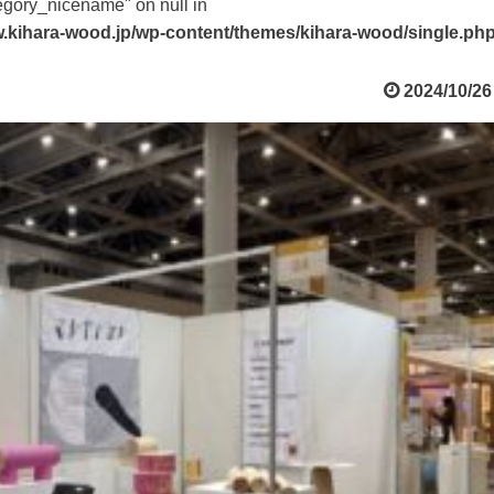
tegory_nicename" on null in
.kihara-wood.jp/wp-content/themes/kihara-wood/single.ph
2024/10/26