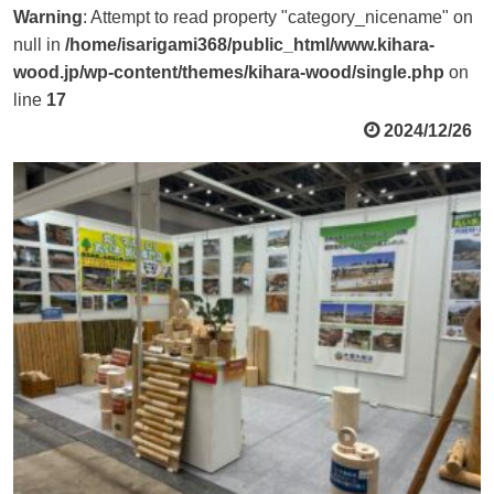
Warning
: Attempt to read property "category_nicename" on
null in
/home/isarigami368/public_html/www.kihara-
wood.jp/wp-content/themes/kihara-wood/single.php
on
line
17
2024/12/26