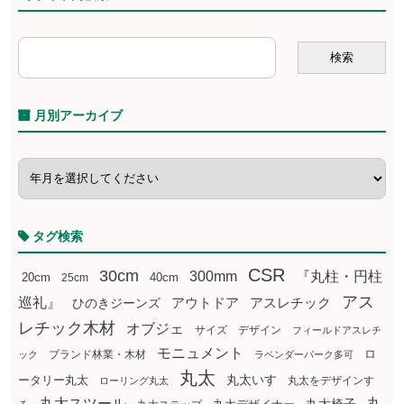
月別アーカイブ
タグ検索
CSR
30cm
300mm
『丸柱・円柱
20cm
25cm
40cm
アス
巡礼』
アウトドア
ひのきジーンズ
アスレチック
レチック木材
オブジェ
サイズ
デザイン
フィールドアスレチ
モニュメント
ロ
ブランド林業・木材
ック
ラベンダーパーク多可
丸太
丸太いす
ータリー丸太
丸太をデザインす
ローリング丸太
丸太スツール
丸