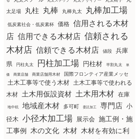
丸太椅子
る
丸太ステップ
丸太デザイナー
丸棒加工場
丸棒
丸柱
太足場
丸棒丸太
信用される木材
価格
低炭素社会・低炭素杯
信頼される
店
信用できる木材店
木材店
信頼できる木材店
兵庫
値段
円柱加工場
円柱材
県
円柱丸太
半割丸太
単
国際フロンティア産業メッセ
商業店舗用木材
商業店舗
価
土木工事等で使う木材
土木工事等で使われる
土木用木材
土木用仮設資材
在庫
木材
地域産木材
専門店
小
多可町
地中杭
委託加工
小径木加工場
施工例・施
径木
展示会
木の文化
工事例
木材
木材を有効に利