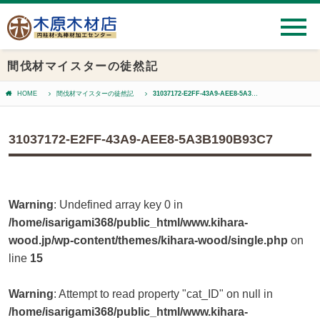
間伐材マイスターの徒然記
HOME
間伐材マイスターの徒然記
31037172-E2FF-43A9-AEE8-5A3B190B93C7
31037172-E2FF-43A9-AEE8-5A3B190B93C7
Warning
: Undefined array key 0 in
/home/isarigami368/public_html/www.kihara-
wood.jp/wp-content/themes/kihara-wood/single.php
on
line
15
Warning
: Attempt to read property "cat_ID" on null in
/home/isarigami368/public_html/www.kihara-