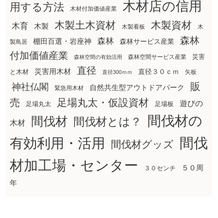
木材店の信用
用する方法
木材付加価値産業
木製土木資材
木製資材
木育
木製
木製看板
木
森林
森林
棚田百選・岩座神
森林サービス産業
製鳥居
付加価値産業
災害
森林空間サービス産業
森林空間の有効活用
直径
災害用木材
直径３０ｃｍ
と木材
矢板
直径300ｍｍ
販
神社仏閣
自然共生型アウトドアパーク
緊急用木材
売
足場丸太・仮設資材
遊びの
足場丸太
足場板
間伐材の
間伐材
間伐材とは？
木材
間伐
有効利用・活用
間伐材グッズ
材加工場・センター
５０周
３０センチ
年