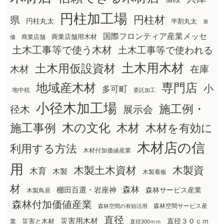
円柱加工場
円柱材
県
円柱丸太
半割丸太
単
国際フロンティア産業メッセ
商業店舗用木材
商業店舗
価
土木工事等で使う木材
土木工事等で使われる
土木用木材
土木用仮設資材
在庫
木材
地域産木材
専門店
小
多可町
地中杭
委託加工
小径木加工場
施工例・
径木
展示会
木の文化
木材
施工事例
木材を有効に
木材店の信
利用する方法
木材付加価値産業
用
木製土木資材
木製資
木育
木製
木製看板
材
森林
棚田百選・岩座神
森林サービス産業
木製鳥居
森林付加価値産業
森林空間サービス産
森林空間の有効活用
直径
災害用木材
直径３０ｃｍ
災害と木材
業
直径300ｍｍ