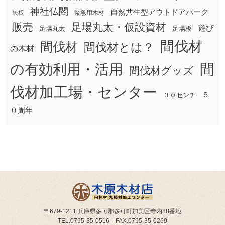
神社仏閣
自然共生型アウトドアパーク
矢板
緊急用木材
販売
足場丸太・仮設資材
遊び
足場丸太
足場板
間伐材
間伐材
間伐材とは？
の木材
間
の有効利用・活用
間伐材グッズ
伐材加工場・センター
５
３０センチ
０周年
〒679-1211 兵庫県多可郡多可町加美区寺内88番地
TEL.0795-35-0516 FAX.0795-35-0269