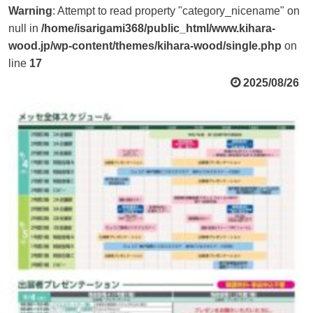
Warning
: Attempt to read property "category_nicename" on
null in
/home/isarigami368/public_html/www.kihara-
wood.jp/wp-content/themes/kihara-wood/single.php
on
line
17
2025/08/26