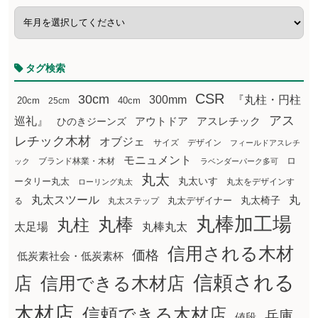
タグ検索
CSR
30cm
300mm
『丸柱・円柱
20cm
25cm
40cm
アス
巡礼』
アウトドア
ひのきジーンズ
アスレチック
レチック木材
オブジェ
サイズ
デザイン
フィールドアスレチ
モニュメント
ロ
ブランド林業・木材
ック
ラベンダーパーク多可
丸太
丸太いす
ータリー丸太
丸太をデザインす
ローリング丸太
丸太スツール
丸
丸太椅子
る
丸太ステップ
丸太デザイナー
丸棒加工場
丸棒
丸柱
太足場
丸棒丸太
信用される木材
価格
低炭素社会・低炭素杯
信頼される
店
信用できる木材店
木材店
信頼できる木材店
兵庫
値段