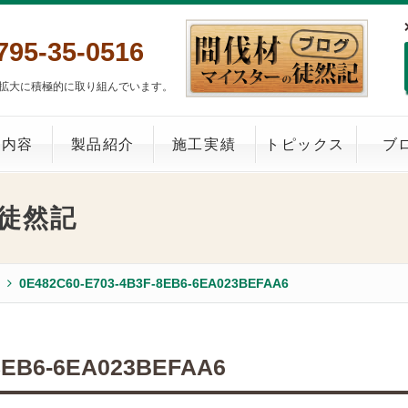
795-35-0516
拡大に積極的に取り組んでいます。
業内容
製品紹介
施工実績
トピックス
ブ
徒然記
0E482C60-E703-4B3F-8EB6-6EA023BEFAA6
-8EB6-6EA023BEFAA6