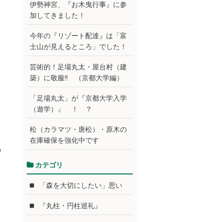
伊勢神宮、『お木曳行事』に参
加してきました！
今年の『リゾート配達』は「富
士山が見えるところ」でした！
芸術的！足場丸太・屋台村（建
築）に敬服‼ （京都大学編）
「足場丸太」が『京都大学入学
（遊学）』 ！ ？
松（カラマツ・唐松）・原木の
在庫確保を強化中です
p
カテゴリ
「森を大切にしたい」思い
『丸柱・円柱巡礼』