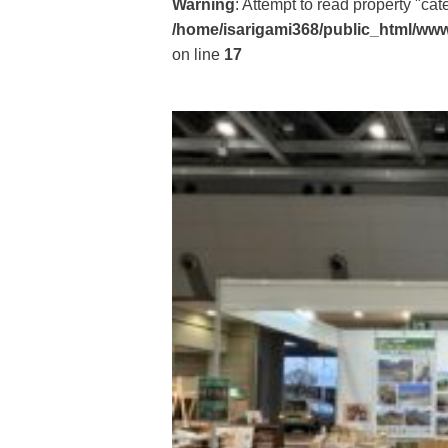
Warning
: Attempt to read property "ca
/home/isarigami368/public_html/www
on line
17