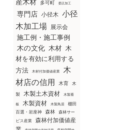
産木材
多可町
委託加工
小径
専門店
小径木
木加工場
展示会
施工例・施工事例
木の文化
木材
木
材を有効に利用する
木
方法
木材付加価値産業
材店の信用
木育
木
木製土木資材
製
木製看
木製資材
棚田
板
木製鳥居
森林
百選・岩座神
森林サー
森林付加価値産
ビス産業
業