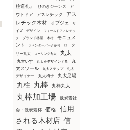
柱巡礼』
ア
ひのきジーンズ
アス
ウトドア
アスレチック
レチック木材
オブジェ
サ
イズ
デザイン
フィールドアスレチッ
モニュメ
ブランド林業・木材
ク
ント
ロータ
ラベンダーパーク多可
丸太
リー丸太
ローリング丸太
丸
丸太いす
丸太をデザインする
太スツール
丸太ステップ
丸太
丸太足場
丸太椅子
デザイナー
丸棒
丸柱
丸棒丸太
丸棒加工場
低炭素社
信用
価格
会・低炭素杯
される木材店
信