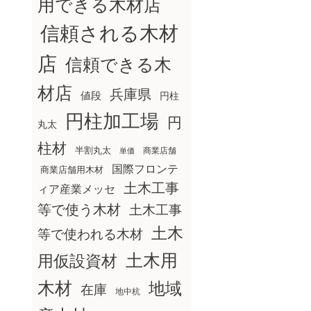
用できる木材店
信頼される木材
店
信頼できる木
材店
兵庫県
値段
円柱
円柱加工場
円
丸太
柱材
半割丸太
商業店舗
単価
国際フロンテ
商業店舗用木材
土木工事
ィア産業メッセ
等で使う木材
土木工事
土木
等で使われる木材
土木用
用仮設資材
木材
地域
在庫
地中杭