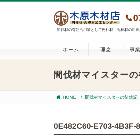
0
間伐材の有効活用策として円柱材・丸棒材の用途
ホーム
理念
事
間伐材マイスターの
HOME
間伐材マイスターの徒然記
0E482C60-E703-4B3F