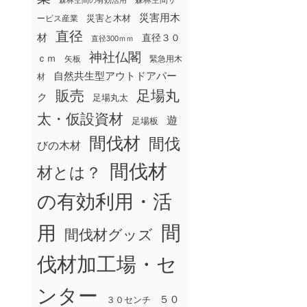
森林空間サ
森林空間の有効活用
災害用木
災害と木材
ービス産業
直径
材
直径３０
直径300ｍｍ
神社仏閣
ｃｍ
矢板
緊急用木
自然共生型アウトドアパー
材
販売
足場丸
ク
足場丸太
太・仮設資材
遊
足場板
間伐材
間伐
びの木材
間伐材
材とは？
の有効利用・活
間
用
間伐材グッズ
伐材加工場・セ
ンター
５０
３０センチ