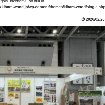
tegory_nicename" on null in
.kihara-wood.jp/wp-content/themes/kihara-wood/single.ph
2026/02/20