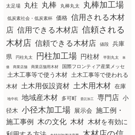
丸棒加工場
丸棒
丸柱
太足場
丸棒丸太
信用される木材
価格
低炭素社会・低炭素杯
信頼される
店
信用できる木材店
木材店
信頼できる木材店
兵庫
値段
円柱加工場
円柱材
県
円柱丸太
半割丸太
単
国際フロンティア産業メッセ
商業店舗用木材
商業店舗
価
土木工事等で使う木材
土木工事等で使われる
土木用木材
土木用仮設資材
在庫
木材
地域産木材
専門店
小
多可町
地中杭
委託加工
小径木加工場
施工例・
径木
展示会
木の文化
木材
施工事例
木材を有効に
木材店の信
利用する方法