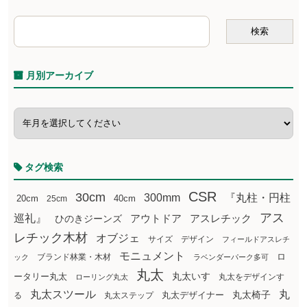
月別アーカイブ
タグ検索
CSR
30cm
300mm
『丸柱・円柱
20cm
25cm
40cm
アス
巡礼』
アウトドア
ひのきジーンズ
アスレチック
レチック木材
オブジェ
サイズ
デザイン
フィールドアスレチ
モニュメント
ロ
ブランド林業・木材
ック
ラベンダーパーク多可
丸太
丸太いす
ータリー丸太
丸太をデザインす
ローリング丸太
丸太スツール
丸
丸太椅子
る
丸太ステップ
丸太デザイナー