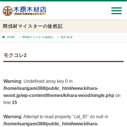
間伐材マイスターの徒然記
HOME
間伐材マイスターの徒然記
モクコレ2
モクコレ2
Warning
: Undefined array key 0 in
/home/isarigami368/public_html/www.kihara-
wood.jp/wp-content/themes/kihara-wood/single.php
on
line
15
Warning
: Attempt to read property "cat_ID" on null in
/home/isarigami368/public_html/www.kihara-