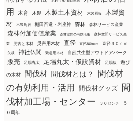
木材付加価値産業
用
木製土木資材
木製資
木育
木製
木製看板
材
森林
棚田百選・岩座神
森林サービス産業
木製鳥居
森林付加価値産業
森林空間サービス産
森林空間の有効活用
直径
災害用木材
直径３０ｃｍ
災害と木材
業
直径300ｍｍ
神社仏閣
自然共生型アウトドアパーク
矢板
緊急用木材
販売
足場丸太・仮設資材
遊び
足場丸太
足場板
間伐材
間伐材
間伐材とは？
の木材
間
の有効利用・活用
間伐材グッズ
伐材加工場・センター
５
３０センチ
０周年