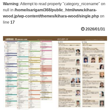
Warning
: Attempt to read property "category_nicename" on
null in
/home/isarigami368/public_html/www.kihara-
wood.jp/wp-content/themes/kihara-wood/single.php
on
line
17
2026/01/31