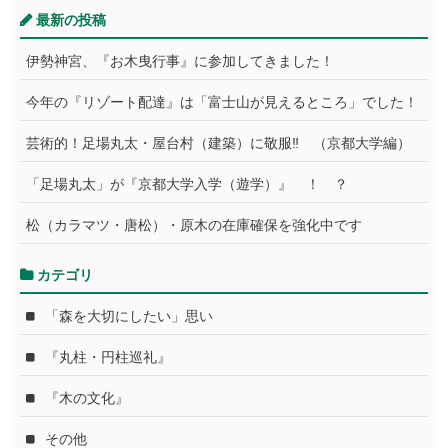
最新の投稿
伊勢神宮、『お木曳行事』に参加してきました！
今年の『リゾート配達』は「富士山が見えるところ」でした！
芸術的！足場丸太・屋台村（建築）に敬服‼ （京都大学編）
「足場丸太」が『京都大学入学（遊学）』 ！ ？
松（カラマツ・唐松）・原木の在庫確保を強化中です
カテゴリ
「森を大切にしたい」思い
『丸柱・円柱巡礼』
『木の文化』
その他