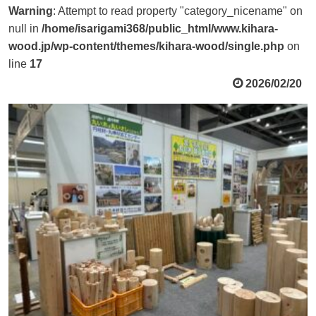
Warning
: Attempt to read property "category_nicename" on
null in
/home/isarigami368/public_html/www.kihara-
wood.jp/wp-content/themes/kihara-wood/single.php
on
line
17
2026/02/20