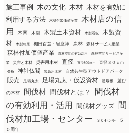
木の文化
木材
施工事例
木材を有効に
木材店の信
利用する方法
木材付加価値産業
用
木製土木資材
木製資
木育
木製
木製看板
材
森林
棚田百選・岩座神
森林サービス産業
木製鳥居
森林付加価値産業
森林空間サービス産
森林空間の有効活用
直径
災害用木材
直径３０ｃｍ
災害と木材
業
直径300ｍｍ
神社仏閣
自然共生型アウトドアパーク
矢板
緊急用木材
販売
足場丸太・仮設資材
遊び
足場丸太
足場板
間伐材
間伐材
間伐材とは？
の木材
間
の有効利用・活用
間伐材グッズ
伐材加工場・センター
５
３０センチ
０周年