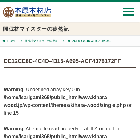
間伐材マイスターの徒然記
HOME
間伐材マイスターの徒然記
DE12CE8D-4C4D-4315-A695-ACF4378172FF
DE12CE8D-4C4D-4315-A695-ACF4378172FF
Warning
: Undefined array key 0 in
/home/isarigami368/public_html/www.kihara-
wood.jp/wp-content/themes/kihara-wood/single.php
on
line
15
Warning
: Attempt to read property "cat_ID" on null in
/home/isarigami368/public_html/www.kihara-