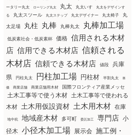
丸太
丸太いす
ータリー丸太
丸太をデザインす
ローリング丸太
丸太スツール
丸
丸太椅子
る
丸太ステップ
丸太デザイナー
丸棒加工場
丸棒
丸柱
太足場
丸棒丸太
信用される木材
価格
低炭素社会・低炭素杯
信頼される
店
信用できる木材店
木材店
信頼できる木材店
兵庫
値段
円柱加工場
円柱材
県
円柱丸太
半割丸太
単
国際フロンティア産業メッセ
商業店舗用木材
商業店舗
価
土木工事等で使う木材
土木工事等で使われる
土木用木材
土木用仮設資材
在庫
木材
地域産木材
専門店
小
多可町
地中杭
委託加工
小径木加工場
施工例・
径木
展示会