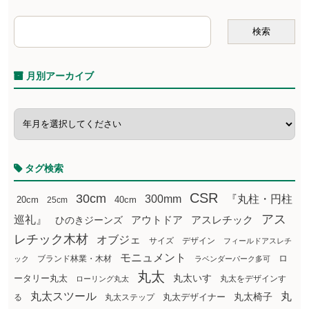
月別アーカイブ
タグ検索
CSR
30cm
300mm
『丸柱・円柱
20cm
25cm
40cm
アス
巡礼』
アウトドア
ひのきジーンズ
アスレチック
レチック木材
オブジェ
サイズ
デザイン
フィールドアスレチ
モニュメント
ロ
ブランド林業・木材
ック
ラベンダーパーク多可
丸太
丸太いす
ータリー丸太
丸太をデザインす
ローリング丸太
丸太スツール
丸
丸太椅子
る
丸太ステップ
丸太デザイナー