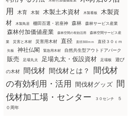
木材付加価値産業
用
木製土木資材
木製資
木育
木製
木製看板
材
森林
棚田百選・岩座神
森林サービス産業
木製鳥居
森林付加価値産業
森林空間サービス産
森林空間の有効活用
直径
災害用木材
直径３０ｃｍ
災害と木材
業
直径300ｍｍ
神社仏閣
自然共生型アウトドアパーク
矢板
緊急用木材
販売
足場丸太・仮設資材
遊び
足場丸太
足場板
間伐材
間伐材
間伐材とは？
の木材
間
の有効利用・活用
間伐材グッズ
伐材加工場・センター
５
３０センチ
０周年