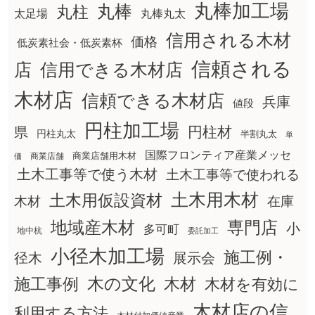
丸棒加工場
丸棒
丸柱
太足場
丸棒丸太
信用される木材
価格
低炭素社会・低炭素杯
信頼される
店
信用できる木材店
木材店
信頼できる木材店
兵庫
値段
円柱加工場
円柱材
県
円柱丸太
半割丸太
単
国際フロンティア産業メッセ
商業店舗用木材
商業店舗
価
土木工事等で使う木材
土木工事等で使われる
土木用木材
土木用仮設資材
在庫
木材
地域産木材
専門店
小
多可町
地中杭
委託加工
小径木加工場
施工例・
径木
展示会
木の文化
木材
施工事例
木材を有効に
木材店の信
利用する方法