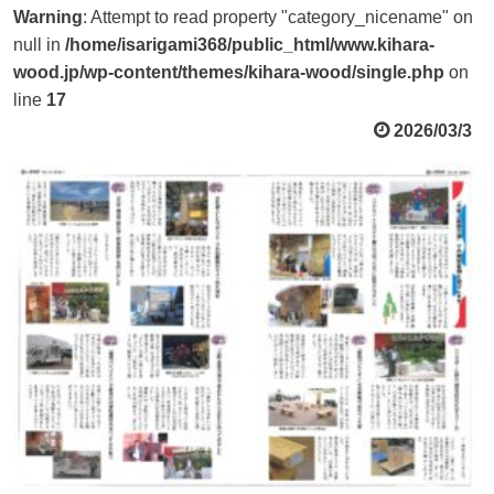
Warning
: Attempt to read property "category_nicename" on
null in
/home/isarigami368/public_html/www.kihara-
wood.jp/wp-content/themes/kihara-wood/single.php
on
line
17
2026/03/3