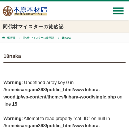
間伐材マイスターの徒然記
HOME
間伐材マイスターの徒然記
18naka
18naka
Warning
: Undefined array key 0 in
/home/isarigami368/public_html/www.kihara-
wood.jp/wp-content/themes/kihara-wood/single.php
on
line
15
Warning
: Attempt to read property "cat_ID" on null in
/home/isarigami368/public_html/www.kihara-