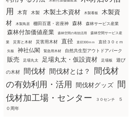
木材付加価値産業
用
木製土木資材
木製資
木育
木製
木製看板
材
森林
棚田百選・岩座神
森林サービス産業
木製鳥居
森林付加価値産業
森林空間サービス産
森林空間の有効活用
直径
災害用木材
直径３０ｃｍ
災害と木材
業
直径300ｍｍ
神社仏閣
自然共生型アウトドアパーク
矢板
緊急用木材
販売
足場丸太・仮設資材
遊び
足場丸太
足場板
間伐材
間伐材
間伐材とは？
の木材
間
の有効利用・活用
間伐材グッズ
伐材加工場・センター
５
３０センチ
０周年