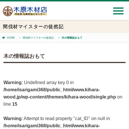
間伐材マイスターの徒然記
HOME
間伐材マイスターの徒然記
木の情報誌おもて
木の情報誌おもて
Warning
: Undefined array key 0 in
/home/isarigami368/public_html/www.kihara-
wood.jp/wp-content/themes/kihara-wood/single.php
on
line
15
Warning
: Attempt to read property "cat_ID" on null in
/home/isarigami368/public_html/www.kihara-