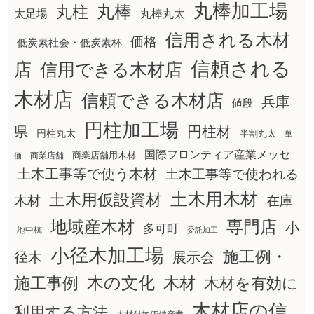
丸棒加工場
丸棒
丸柱
太足場
丸棒丸太
信用される木材
価格
低炭素社会・低炭素杯
信頼される
店
信用できる木材店
木材店
信頼できる木材店
兵庫
値段
円柱加工場
円柱材
県
円柱丸太
半割丸太
単
国際フロンティア産業メッセ
商業店舗用木材
商業店舗
価
土木工事等で使う木材
土木工事等で使われる
土木用木材
土木用仮設資材
在庫
木材
地域産木材
専門店
小
多可町
地中杭
委託加工
小径木加工場
施工例・
径木
展示会
木の文化
木材
施工事例
木材を有効に
木材店の信
利用する方法