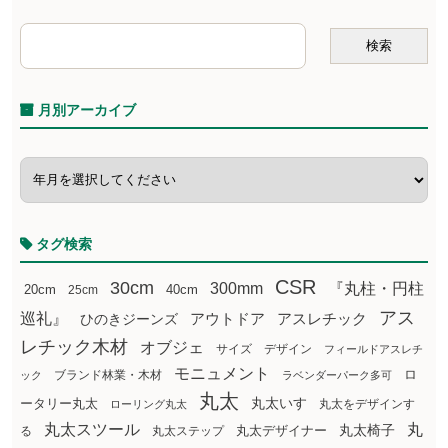
月別アーカイブ
タグ検索
CSR
30cm
300mm
『丸柱・円柱
20cm
25cm
40cm
アス
巡礼』
アウトドア
ひのきジーンズ
アスレチック
レチック木材
オブジェ
サイズ
デザイン
フィールドアスレチ
モニュメント
ロ
ブランド林業・木材
ック
ラベンダーパーク多可
丸太
丸太いす
ータリー丸太
丸太をデザインす
ローリング丸太
丸太スツール
丸
丸太椅子
る
丸太ステップ
丸太デザイナー