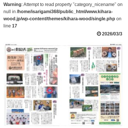
Warning
: Attempt to read property "category_nicename" on
null in
/home/isarigami368/public_html/www.kihara-
wood.jp/wp-content/themes/kihara-wood/single.php
on
line
17
2026/03/3