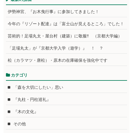
伊勢神宮、『お木曳行事』に参加してきました！
今年の『リゾート配達』は「富士山が見えるところ」でした！
芸術的！足場丸太・屋台村（建築）に敬服‼ （京都大学編）
「足場丸太」が『京都大学入学（遊学）』 ！ ？
松（カラマツ・唐松）・原木の在庫確保を強化中です
カテゴリ
「森を大切にしたい」思い
『丸柱・円柱巡礼』
『木の文化』
その他