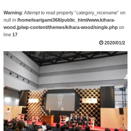
Warning
: Attempt to read property "category_nicename" on
null in
/home/isarigami368/public_html/www.kihara-
wood.jp/wp-content/themes/kihara-wood/single.php
on
line
17
2020/01/2