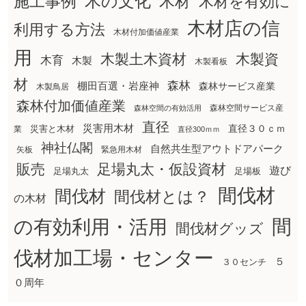
木の文化
木材
施工事例
木材を有効に
木材店の信
利用する方法
木材付加価値産業
用
木製土木資材
木製資
木育
木製
木製看板
材
森林
棚田百選・岩座神
森林サービス産業
木製鳥居
森林付加価値産業
森林空間サービス産
森林空間の有効活用
直径
災害用木材
直径３０ｃｍ
災害と木材
業
直径300ｍｍ
神社仏閣
自然共生型アウトドアパーク
矢板
緊急用木材
販売
足場丸太・仮設資材
遊び
足場丸太
足場板
間伐材
間伐材
間伐材とは？
の木材
間
の有効利用・活用
間伐材グッズ
伐材加工場・センター
５
３０センチ
０周年