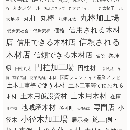
丸太いす
ータリー丸太
丸太をデザインす
ローリング丸太
丸太スツール
丸
丸太椅子
る
丸太ステップ
丸太デザイナー
丸棒加工場
丸棒
丸柱
太足場
丸棒丸太
信用される木材
価格
低炭素社会・低炭素杯
信頼される
店
信用できる木材店
木材店
信頼できる木材店
兵庫
値段
円柱加工場
円柱材
県
円柱丸太
半割丸太
単
国際フロンティア産業メッセ
商業店舗用木材
商業店舗
価
土木工事等で使う木材
土木工事等で使われる
土木用木材
土木用仮設資材
在庫
木材
地域産木材
専門店
小
多可町
地中杭
委託加工
小径木加工場
施工例・
径木
展示会