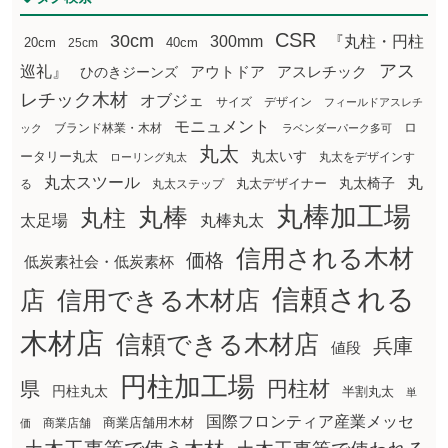
CSR
30cm
300mm
『丸柱・円柱
20cm
25cm
40cm
アス
巡礼』
アウトドア
ひのきジーンズ
アスレチック
レチック木材
オブジェ
サイズ
デザイン
フィールドアスレチ
モニュメント
ロ
ブランド林業・木材
ック
ラベンダーパーク多可
丸太
丸太いす
ータリー丸太
丸太をデザインす
ローリング丸太
丸太スツール
丸
丸太椅子
る
丸太ステップ
丸太デザイナー
丸棒加工場
丸棒
丸柱
太足場
丸棒丸太
信用される木材
価格
低炭素社会・低炭素杯
信頼される
店
信用できる木材店
木材店
信頼できる木材店
兵庫
値段
円柱加工場
円柱材
県
円柱丸太
半割丸太
単
国際フロンティア産業メッセ
商業店舗用木材
商業店舗
価