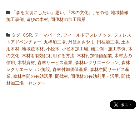
「森を大切にしたい」思い
,
『木の文化』
,
その他
,
地域情報
,
施工事例
,
遊びの木材
,
間伐材の加工風景
タグ:
CSR
,
テーマパーク
,
フィールドアスレチック
,
フォレス
トアドベンチャー
,
丸棒加工場
,
丹波ささやま
,
円柱加工場
,
土木
用木材
,
地域産木材
,
小径木
,
小径木加工場
,
施工例・施工事例
,
木
の文化
,
木材を有効に利用する方法
,
木材付加価値産業
,
木材店の
信用
,
木製資材
,
森林サービス産業
,
森林レクリエーション
,
森林
レクリエーション施設
,
森林付加価値産業
,
森林空間サービス産
業
,
森林空間の有効活用
,
間伐材
,
間伐材の有効利用・活用
,
間伐
材加工場・センター