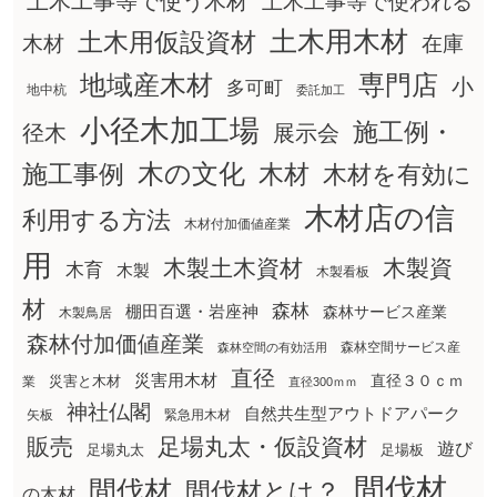
土木工事等で使う木材
土木工事等で使われる
土木用木材
土木用仮設資材
在庫
木材
地域産木材
専門店
小
多可町
地中杭
委託加工
小径木加工場
施工例・
径木
展示会
木の文化
木材
施工事例
木材を有効に
木材店の信
利用する方法
木材付加価値産業
用
木製土木資材
木製資
木育
木製
木製看板
材
森林
棚田百選・岩座神
森林サービス産業
木製鳥居
森林付加価値産業
森林空間サービス産
森林空間の有効活用
直径
災害用木材
直径３０ｃｍ
災害と木材
業
直径300ｍｍ
神社仏閣
自然共生型アウトドアパーク
矢板
緊急用木材
販売
足場丸太・仮設資材
遊び
足場丸太
足場板
間伐材
間伐材
間伐材とは？
の木材