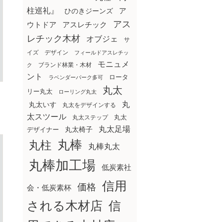
柱巡礼』
ア
ひのきジーンズ
アス
ウトドア
アスレチック
レチック木材
オブジェ
サ
イズ
デザイン
フィールドアスレチッ
モニュメ
ブランド林業・木材
ク
ント
ロータ
ラベンダーパーク多可
丸太
リー丸太
ローリング丸太
丸
丸太いす
丸太をデザインする
太スツール
丸太ステップ
丸太
丸太足場
丸太椅子
デザイナー
丸棒
丸柱
丸棒丸太
丸棒加工場
低炭素社
信用
価格
会・低炭素杯
される木材店
信