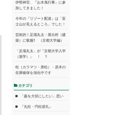
伊勢神宮、『お木曳行事』に参
加してきました！
今年の『リゾート配達』は「富
士山が見えるところ」でした！
芸術的！足場丸太・屋台村（建
築）に敬服‼ （京都大学編）
「足場丸太」が『京都大学入学
（遊学）』 ！ ？
松（カラマツ・唐松）・原木の
在庫確保を強化中です
カテゴリ
「森を大切にしたい」思い
『丸柱・円柱巡礼』