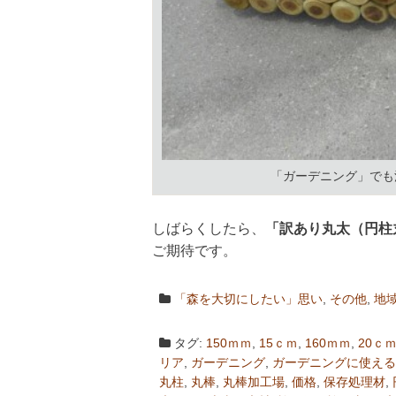
「ガーデニング」でも
しばらくしたら、
「訳あり丸太（円柱
ご期待です。
「森を大切にしたい」思い
,
その他
,
地
タグ:
150ｍｍ
,
15ｃｍ
,
160ｍｍ
,
20ｃ
リア
,
ガーデニング
,
ガーデニングに使える
丸柱
,
丸棒
,
丸棒加工場
,
価格
,
保存処理材
,