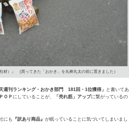
円柱材）』 (買ってきた「おかき」を丸棒丸太の前に置きました）
天週刊ランキング・おかき部門 181回・1位獲得」
と書いてあ
ＰＯＰ
にしていることが、
「売れ筋」アップ
に繋がっているの
社にも
『訳あり商品』
が眠っていることに気づいてしまいまし