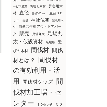
森林空間サ
森林空間の有効活用
災害用木
災害と木材
ービス産業
直径
材
直径３０
直径300ｍｍ
神社仏閣
ｃｍ
矢板
緊急用木
自然共生型アウトドアパー
材
販売
足場丸
ク
足場丸太
太・仮設資材
遊
足場板
間伐材
間伐
びの木材
間伐材
材とは？
の有効利用・活
間
用
間伐材グッズ
伐材加工場・セ
ンター
５０
３０センチ