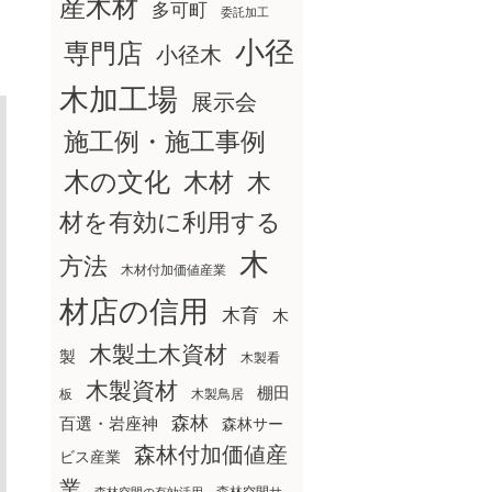
産木材
多可町
委託加工
小径
専門店
小径木
木加工場
展示会
施工例・施工事例
木の文化
木材
木
材を有効に利用する
木
方法
木材付加価値産業
材店の信用
木育
木
木製土木資材
製
木製看
木製資材
棚田
板
木製鳥居
森林
百選・岩座神
森林サー
森林付加価値産
ビス産業
業