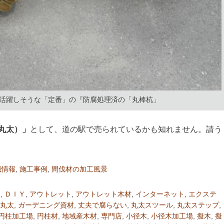
活躍しそうな「定番」の『防腐処理済の「丸棒杭」
丸太）」
として、道の駅で売られているかも知れません。請う
域情報
,
施工事例
,
間伐材の加工風景
ｍ
,
ＤＩＹ
,
アウトレット
,
アウトレット木材
,
インターネット
,
エクステ
丸太
,
ガーデニング資材
,
丈夫で腐らない
,
丸太スツール
,
丸太ステップ
,
円柱加工場
,
円柱材
,
地域産木材
,
専門店
,
小径木
,
小径木加工場
,
擬木
,
擬