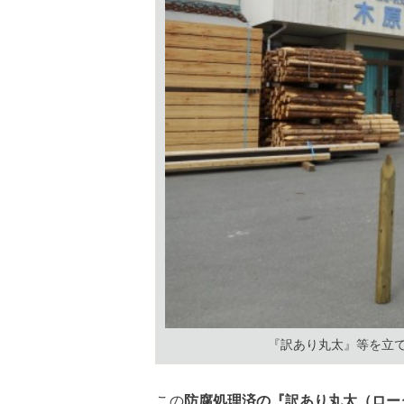
『訳あり丸太』等を立
この
防腐処理済の『訳あり丸太（ロー