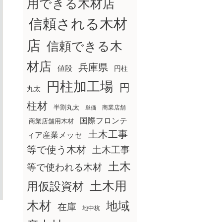
用できる木材店
信頼される木材
店
信頼できる木
材店
兵庫県
値段
円柱
円柱加工場
円
丸太
柱材
半割丸太
商業店舗
単価
国際フロンテ
商業店舗用木材
土木工事
ィア産業メッセ
等で使う木材
土木工事
土木
等で使われる木材
土木用
用仮設資材
木材
地域
在庫
地中杭