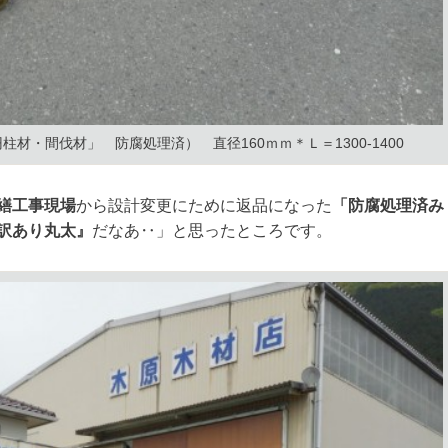
材・間伐材」 防腐処理済） 直径160ｍｍ＊Ｌ＝1300-1400
繕工事現場
から設計変更にために返品になった
「防腐処理済み
訳あり丸太』
だなあ‥」と思ったところです。