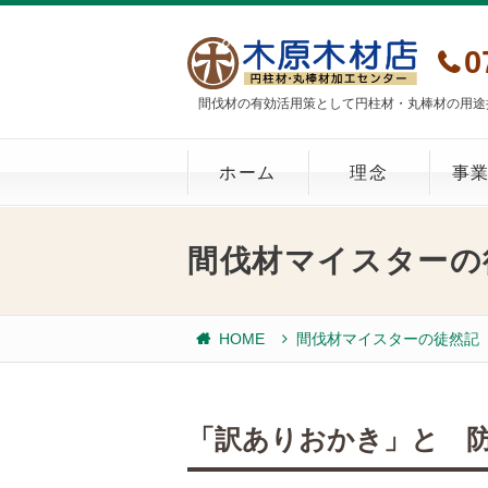
0
間伐材の有効活用策として円柱材・丸棒材の用途
ホーム
理念
事
間伐材マイスターの
HOME
間伐材マイスターの徒然記
「訳ありおかき」と 