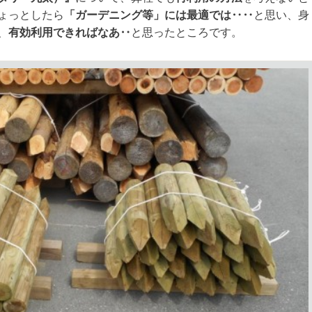
ょっとしたら
「ガーデニング等」には最適では‥‥
と思い、身
、
有効利用できればなあ‥
と思ったところです。