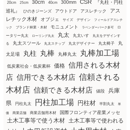
CSR
30cm
300mm
『丸柱・円柱
20cm
25cm
40cm
アス
巡礼』
アウトドア
ひのきジーンズ
アスレチック
レチック木材
オブジェ
サイズ
デザイン
フィールドアスレチ
モニュメント
ロ
ブランド林業・木材
ック
ラベンダーパーク多可
丸太
丸太いす
ータリー丸太
丸太をデザインす
ローリング丸太
丸太スツール
丸
丸太椅子
る
丸太ステップ
丸太デザイナー
丸棒加工場
丸棒
丸柱
太足場
丸棒丸太
信用される木材
価格
低炭素社会・低炭素杯
信頼される
店
信用できる木材店
木材店
信頼できる木材店
兵庫
値段
円柱加工場
円柱材
県
円柱丸太
半割丸太
単
国際フロンティア産業メッセ
商業店舗用木材
商業店舗
価
土木工事等で使う木材
土木工事等で使われる