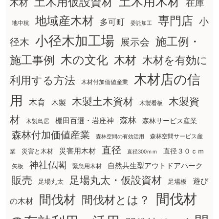
土木用木材
土木用仮設資材
在庫
木材
地域産木材
専門店
小
多可町
地中杭
委託加工
小径木加工場
施工例・
径木
展示会
木の文化
木材
施工事例
木材を有効に
木材店の信
利用する方法
木材付加価値産業
用
木製土木資材
木製資
木育
木製
木製看板
材
森林
棚田百選・岩座神
森林サービス産業
木製鳥居
森林付加価値産業
森林空間サービス産
森林空間の有効活用
直径
災害用木材
直径３０ｃｍ
災害と木材
業
直径300ｍｍ
神社仏閣
自然共生型アウトドアパーク
矢板
緊急用木材
販売
足場丸太・仮設資材
遊び
足場丸太
足場板
間伐材
間伐材
間伐材とは？
の木材