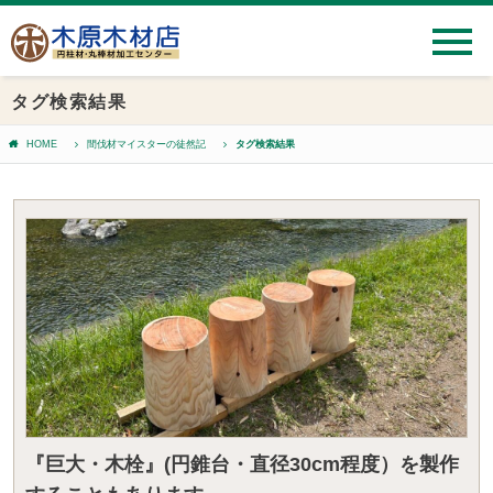
タグ検索結果
HOME
間伐材マイスターの徒然記
タグ検索結果
『巨大・木栓』(円錐台・直径30cm程度）を製作