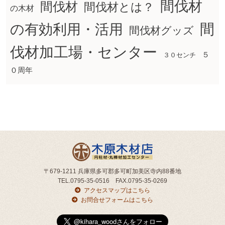
間伐材
間伐材
間伐材とは？
の木材
間
の有効利用・活用
間伐材グッズ
伐材加工場・センター
５
３０センチ
０周年
〒679-1211 兵庫県多可郡多可町加美区寺内88番地
TEL.0795-35-0516 FAX.0795-35-0269
アクセスマップはこちら
お問合せフォームはこちら