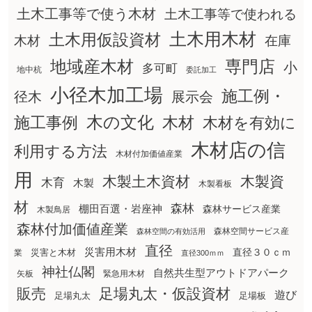
土木工事等で使う木材
土木工事等で使われる
土木用木材
土木用仮設資材
在庫
木材
地域産木材
専門店
小
多可町
地中杭
委託加工
小径木加工場
施工例・
径木
展示会
木の文化
木材
施工事例
木材を有効に
木材店の信
利用する方法
木材付加価値産業
用
木製土木資材
木製資
木育
木製
木製看板
材
森林
棚田百選・岩座神
森林サービス産業
木製鳥居
森林付加価値産業
森林空間サービス産
森林空間の有効活用
直径
災害用木材
直径３０ｃｍ
災害と木材
業
直径300ｍｍ
神社仏閣
自然共生型アウトドアパーク
矢板
緊急用木材
販売
足場丸太・仮設資材
遊び
足場丸太
足場板