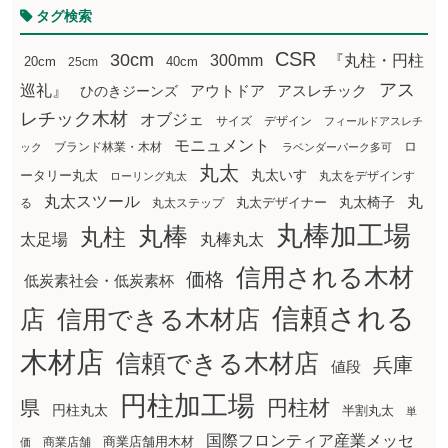
タグ検索
CSR
30cm
300mm
『丸柱・円柱
20cm
25cm
40cm
アス
巡礼』
アウトドア
ひのきジーンズ
アスレチック
レチック木材
オブジェ
サイズ
デザイン
フィールドアスレチ
モニュメント
ロ
ブランド林業・木材
ック
ラベンダーパーク多可
丸太
丸太いす
ータリー丸太
丸太をデザインす
ローリング丸太
丸太スツール
丸
丸太椅子
る
丸太ステップ
丸太デザイナー
丸棒加工場
丸棒
丸柱
太足場
丸棒丸太
信用される木材
価格
低炭素社会・低炭素杯
信頼される
店
信用できる木材店
木材店
信頼できる木材店
兵庫
値段
円柱加工場
円柱材
県
円柱丸太
半割丸太
単
国際フロンティア産業メッセ
商業店舗用木材
商業店舗
価