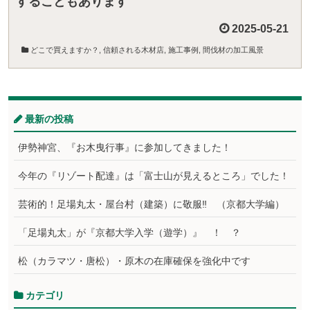
することもあります
2025-05-21
どこで買えますか？
,
信頼される木材店
,
施工事例
,
間伐材の加工風景
最新の投稿
伊勢神宮、『お木曳行事』に参加してきました！
今年の『リゾート配達』は「富士山が見えるところ」でした！
芸術的！足場丸太・屋台村（建築）に敬服‼ （京都大学編）
「足場丸太」が『京都大学入学（遊学）』 ！ ？
松（カラマツ・唐松）・原木の在庫確保を強化中です
カテゴリ