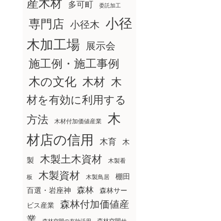
産木材
多可町
委託加工
小径
専門店
小径木
木加工場
展示会
施工例・施工事例
木の文化
木材
木
材を有効に利用する
木
方法
木材付加価値産業
材店の信用
木育
木
木製土木資材
製
木製看
木製資材
棚田
板
木製鳥居
森林
百選・岩座神
森林サー
森林付加価値産
ビス産業
業