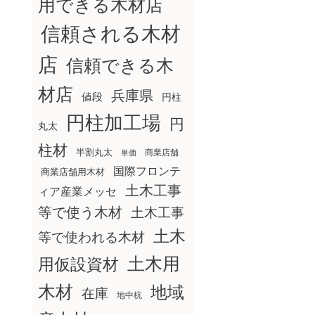
用できる木材店
信頼される木材
店
信頼できる木
材店
兵庫県
値段
円柱
円柱加工場
円
丸太
柱材
半割丸太
商業店舗
単価
国際フロンテ
商業店舗用木材
土木工事
ィア産業メッセ
等で使う木材
土木工事
土木
等で使われる木材
土木用
用仮設資材
木材
地域
在庫
地中杭