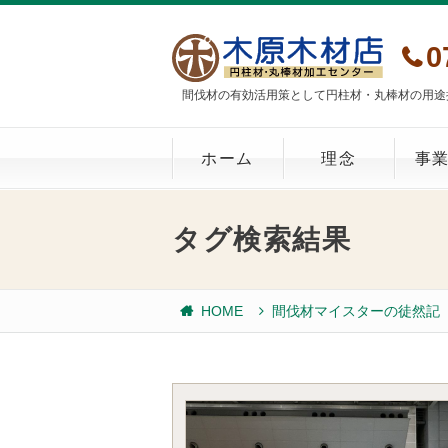
0
間伐材の有効活用策として円柱材・丸棒材の用途
ホーム
理念
事
タグ検索結果
HOME
間伐材マイスターの徒然記