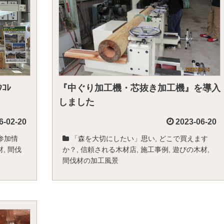
ｸｺﾚ
『中ぐり加工機・芯抜き加工機』を導入
しました
6-02-20
2023-06-20
参加情
「森を大切にしたい」思い
,
どこで買えます
材
,
間伐
か？
,
信頼される木材店
,
施工事例
,
遊びの木材
,
間伐材の加工風景