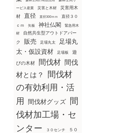
森林空間サ
森林空間の有効活用
災害用木
災害と木材
ービス産業
直径
材
直径３０
直径300ｍｍ
神社仏閣
ｃｍ
矢板
緊急用木
自然共生型アウトドアパー
材
販売
足場丸
ク
足場丸太
太・仮設資材
遊
足場板
間伐材
間伐
びの木材
間伐材
材とは？
の有効利用・活
間
用
間伐材グッズ
伐材加工場・セ
ンター
５０
３０センチ