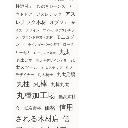
柱巡礼』
ア
ひのきジーンズ
アス
ウトドア
アスレチック
レチック木材
オブジェ
サ
イズ
デザイン
フィールドアスレチッ
モニュメ
ブランド林業・木材
ク
ント
ロータ
ラベンダーパーク多可
丸太
リー丸太
ローリング丸太
丸
丸太いす
丸太をデザインする
太スツール
丸太ステップ
丸太
丸太足場
丸太椅子
デザイナー
丸棒
丸柱
丸棒丸太
丸棒加工場
低炭素社
信用
価格
会・低炭素杯
される木材店
信