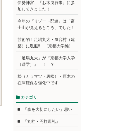
伊勢神宮、『お木曳行事』に参
加してきました！
今年の『リゾート配達』は「富
士山が見えるところ」でした！
芸術的！足場丸太・屋台村（建
築）に敬服‼ （京都大学編）
「足場丸太」が『京都大学入学
（遊学）』 ！ ？
松（カラマツ・唐松）・原木の
在庫確保を強化中です
カテゴリ
「森を大切にしたい」思い
『丸柱・円柱巡礼』