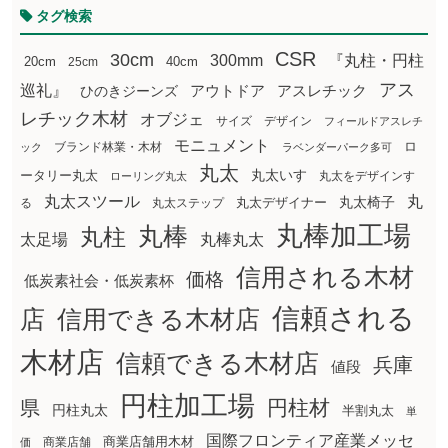
タグ検索
CSR
30cm
300mm
『丸柱・円柱
20cm
25cm
40cm
アス
巡礼』
アウトドア
ひのきジーンズ
アスレチック
レチック木材
オブジェ
サイズ
デザイン
フィールドアスレチ
モニュメント
ロ
ブランド林業・木材
ック
ラベンダーパーク多可
丸太
丸太いす
ータリー丸太
丸太をデザインす
ローリング丸太
丸太スツール
丸
丸太椅子
る
丸太ステップ
丸太デザイナー
丸棒加工場
丸棒
丸柱
太足場
丸棒丸太
信用される木材
価格
低炭素社会・低炭素杯
信頼される
店
信用できる木材店
木材店
信頼できる木材店
兵庫
値段
円柱加工場
円柱材
県
円柱丸太
半割丸太
単
国際フロンティア産業メッセ
商業店舗用木材
商業店舗
価