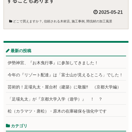
することもあります
2025-05-21
どこで買えますか？
,
信頼される木材店
,
施工事例
,
間伐材の加工風景
最新の投稿
伊勢神宮、『お木曳行事』に参加してきました！
今年の『リゾート配達』は「富士山が見えるところ」でした！
芸術的！足場丸太・屋台村（建築）に敬服‼ （京都大学編）
「足場丸太」が『京都大学入学（遊学）』 ！ ？
松（カラマツ・唐松）・原木の在庫確保を強化中です
カテゴリ