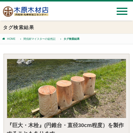
タグ検索結果
HOME
間伐材マイスターの徒然記
タグ検索結果
『巨大・木栓』(円錐台・直径30cm程度）を製作