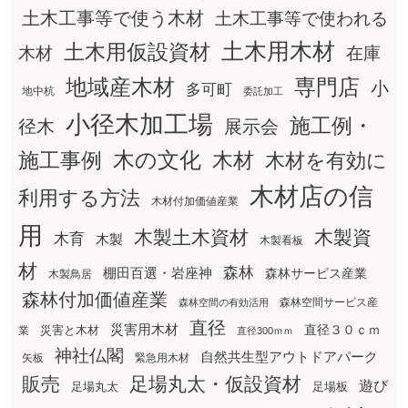
土木工事等で使う木材
土木工事等で使われる
土木用木材
土木用仮設資材
在庫
木材
地域産木材
専門店
小
多可町
地中杭
委託加工
小径木加工場
施工例・
径木
展示会
木の文化
木材
施工事例
木材を有効に
木材店の信
利用する方法
木材付加価値産業
用
木製土木資材
木製資
木育
木製
木製看板
材
森林
棚田百選・岩座神
森林サービス産業
木製鳥居
森林付加価値産業
森林空間サービス産
森林空間の有効活用
直径
災害用木材
直径３０ｃｍ
災害と木材
業
直径300ｍｍ
神社仏閣
自然共生型アウトドアパーク
矢板
緊急用木材
販売
足場丸太・仮設資材
遊び
足場丸太
足場板