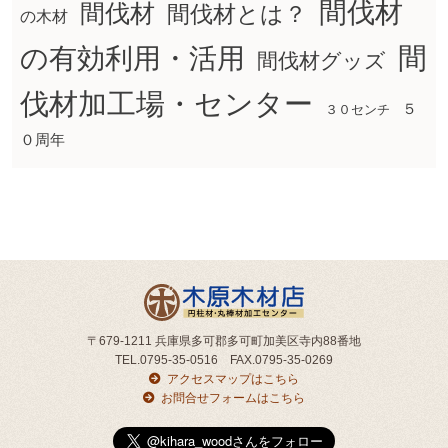
間伐材
間伐材
間伐材とは？
の木材
間
の有効利用・活用
間伐材グッズ
伐材加工場・センター
５
３０センチ
０周年
〒679-1211 兵庫県多可郡多可町加美区寺内88番地
TEL.0795-35-0516 FAX.0795-35-0269
アクセスマップはこちら
お問合せフォームはこちら