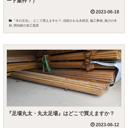
ート案件？）
2023-06-18
『木の文化』
,
どこで買えますか？
,
信頼される木材店
,
施工事例
,
遊びの木
材
,
間伐材の加工風景
『足場丸太・丸太足場』はどこで買えますか？
2023-06-12