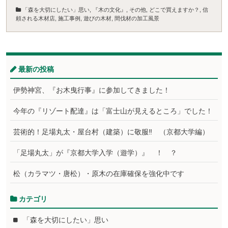
「森を大切にしたい」思い
,
『木の文化』
,
その他
,
どこで買えますか？
,
信
頼される木材店
,
施工事例
,
遊びの木材
,
間伐材の加工風景
最新の投稿
伊勢神宮、『お木曳行事』に参加してきました！
今年の『リゾート配達』は「富士山が見えるところ」でした！
芸術的！足場丸太・屋台村（建築）に敬服‼ （京都大学編）
「足場丸太」が『京都大学入学（遊学）』 ！ ？
松（カラマツ・唐松）・原木の在庫確保を強化中です
カテゴリ
「森を大切にしたい」思い