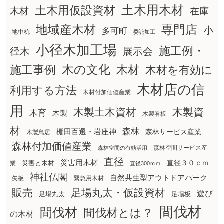
土木用木材
土木用仮設資材
在庫
木材
地域産木材
専門店
小
多可町
地中杭
委託加工
小径木加工場
施工例・
径木
展示会
木の文化
木材
施工事例
木材を有効に
木材店の信
利用する方法
木材付加価値産業
用
木製土木資材
木製資
木育
木製
木製看板
材
森林
棚田百選・岩座神
森林サービス産業
木製鳥居
森林付加価値産業
森林空間サービス産
森林空間の有効活用
直径
災害用木材
直径３０ｃｍ
災害と木材
業
直径300ｍｍ
神社仏閣
自然共生型アウトドアパーク
矢板
緊急用木材
販売
足場丸太・仮設資材
遊び
足場丸太
足場板
間伐材
間伐材
間伐材とは？
の木材