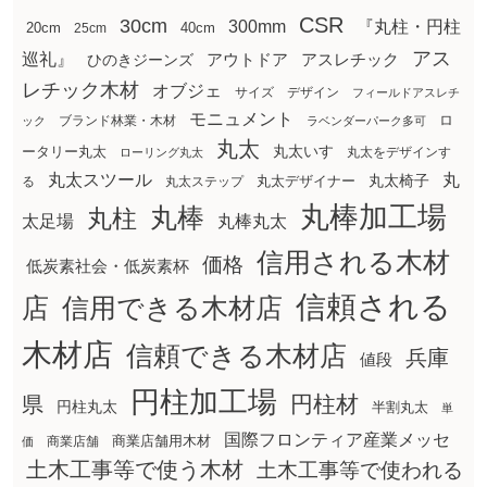
CSR
30cm
300mm
『丸柱・円柱
20cm
25cm
40cm
アス
巡礼』
アウトドア
ひのきジーンズ
アスレチック
レチック木材
オブジェ
サイズ
デザイン
フィールドアスレチ
モニュメント
ロ
ブランド林業・木材
ック
ラベンダーパーク多可
丸太
丸太いす
ータリー丸太
丸太をデザインす
ローリング丸太
丸太スツール
丸
丸太椅子
る
丸太ステップ
丸太デザイナー
丸棒加工場
丸棒
丸柱
太足場
丸棒丸太
信用される木材
価格
低炭素社会・低炭素杯
信頼される
店
信用できる木材店
木材店
信頼できる木材店
兵庫
値段
円柱加工場
円柱材
県
円柱丸太
半割丸太
単
国際フロンティア産業メッセ
商業店舗用木材
商業店舗
価
土木工事等で使う木材
土木工事等で使われる