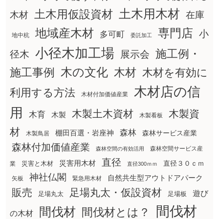
土木用木材
土木用仮設資材
在庫
木材
地域産木材
専門店
小
多可町
地中杭
委託加工
小径木加工場
施工例・
径木
展示会
木の文化
木材
施工事例
木材を有効に
木材店の信
利用する方法
木材付加価値産業
用
木製土木資材
木製資
木育
木製
木製看板
材
森林
棚田百選・岩座神
森林サービス産業
木製鳥居
森林付加価値産業
森林空間サービス産
森林空間の有効活用
直径
災害用木材
直径３０ｃｍ
災害と木材
業
直径300ｍｍ
神社仏閣
自然共生型アウトドアパーク
矢板
緊急用木材
販売
足場丸太・仮設資材
遊び
足場丸太
足場板
間伐材
間伐材
間伐材とは？
の木材