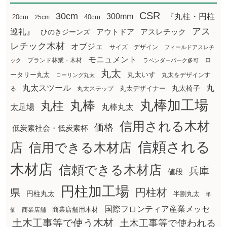
CSR
30cm
300mm
『丸柱・円柱
20cm
25cm
40cm
アス
巡礼』
アウトドア
ひのきジーンズ
アスレチック
レチック木材
オブジェ
サイズ
デザイン
フィールドアスレチ
モニュメント
ロ
ブランド林業・木材
ック
ラベンダーパーク多可
丸太
丸太いす
ータリー丸太
丸太をデザインす
ローリング丸太
丸太スツール
丸
丸太椅子
る
丸太ステップ
丸太デザイナー
丸棒加工場
丸棒
丸柱
太足場
丸棒丸太
信用される木材
価格
低炭素社会・低炭素杯
信頼される
店
信用できる木材店
木材店
信頼できる木材店
兵庫
値段
円柱加工場
円柱材
県
円柱丸太
半割丸太
単
国際フロンティア産業メッセ
商業店舗用木材
商業店舗
価
土木工事等で使う木材
土木工事等で使われる