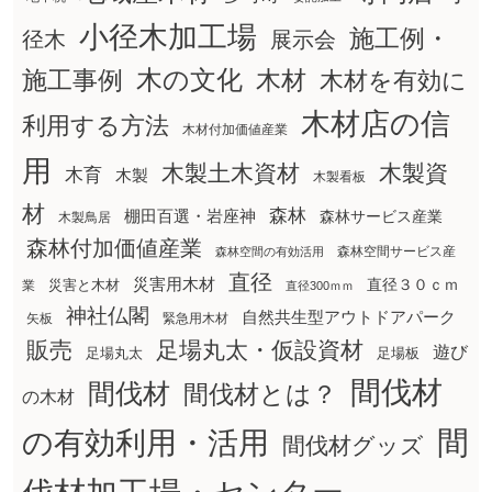
小径木加工場
施工例・
径木
展示会
木の文化
木材
施工事例
木材を有効に
木材店の信
利用する方法
木材付加価値産業
用
木製土木資材
木製資
木育
木製
木製看板
材
森林
棚田百選・岩座神
森林サービス産業
木製鳥居
森林付加価値産業
森林空間サービス産
森林空間の有効活用
直径
災害用木材
直径３０ｃｍ
災害と木材
業
直径300ｍｍ
神社仏閣
自然共生型アウトドアパーク
矢板
緊急用木材
販売
足場丸太・仮設資材
遊び
足場丸太
足場板
間伐材
間伐材
間伐材とは？
の木材
間
の有効利用・活用
間伐材グッズ