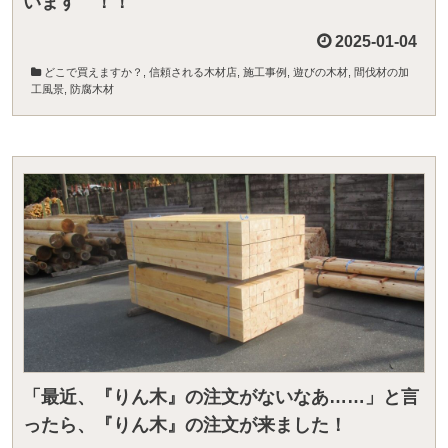
います ！！
2025-01-04
どこで買えますか？
,
信頼される木材店
,
施工事例
,
遊びの木材
,
間伐材の加
工風景
,
防腐木材
「最近、『りん木』の注文がないなあ……」と言
ったら、『りん木』の注文が来ました！