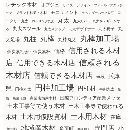
レチック木材
オブジェ
サイズ
デザイン
フィールドアスレチ
モニュメント
ロ
ブランド林業・木材
ック
ラベンダーパーク多可
丸太
丸太いす
ータリー丸太
丸太をデザインす
ローリング丸太
丸太スツール
丸
丸太椅子
る
丸太ステップ
丸太デザイナー
丸棒加工場
丸棒
丸柱
太足場
丸棒丸太
信用される木材
価格
低炭素社会・低炭素杯
信頼される
店
信用できる木材店
木材店
信頼できる木材店
兵庫
値段
円柱加工場
円柱材
県
円柱丸太
半割丸太
単
国際フロンティア産業メッセ
商業店舗用木材
商業店舗
価
土木工事等で使う木材
土木工事等で使われる
土木用木材
土木用仮設資材
在庫
木材
地域産木材
専門店
小
多可町
地中杭
委託加工