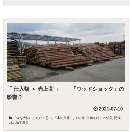
「 仕入額 ＞ 売上高 」 「ウッドショック」の
影響？
2021-07-10
「森を大切にしたい」思い
,
『木の文化』
,
その他
,
信頼される木材店
,
間伐
材の加工風景