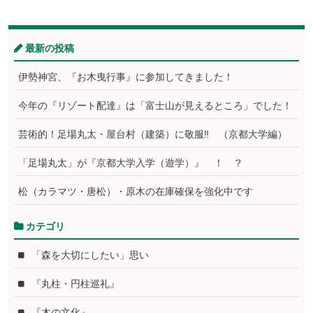
最新の投稿
伊勢神宮、『お木曳行事』に参加してきました！
今年の『リゾート配達』は「富士山が見えるところ」でした！
芸術的！足場丸太・屋台村（建築）に敬服‼ （京都大学編）
「足場丸太」が『京都大学入学（遊学）』 ！ ？
松（カラマツ・唐松）・原木の在庫確保を強化中です
カテゴリ
「森を大切にしたい」思い
『丸柱・円柱巡礼』
『木の文化』