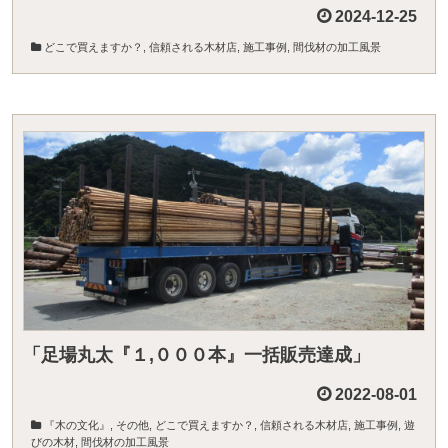
2024-12-25
どこで買えますか？
,
信頼される木材店
,
施工事例
,
間伐材の加工風景
「足場丸太『１,０００本』一括販売達成」
2022-08-01
『木の文化』
,
その他
,
どこで買えますか？
,
信頼される木材店
,
施工事例
,
遊
びの木材
,
間伐材の加工風景