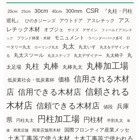
CSR
30cm
300mm
『丸柱・円柱
20cm
25cm
40cm
アス
巡礼』
アウトドア
ひのきジーンズ
アスレチック
レチック木材
オブジェ
サイズ
デザイン
フィールドアスレチ
モニュメント
ロ
ブランド林業・木材
ック
ラベンダーパーク多可
丸太
丸太いす
ータリー丸太
丸太をデザインす
ローリング丸太
丸太スツール
丸
丸太椅子
る
丸太ステップ
丸太デザイナー
丸棒加工場
丸棒
丸柱
太足場
丸棒丸太
信用される木材
価格
低炭素社会・低炭素杯
信頼される
店
信用できる木材店
木材店
信頼できる木材店
兵庫
値段
円柱加工場
円柱材
県
円柱丸太
半割丸太
単
国際フロンティア産業メッセ
商業店舗用木材
商業店舗
価
土木工事等で使う木材
土木工事等で使われる