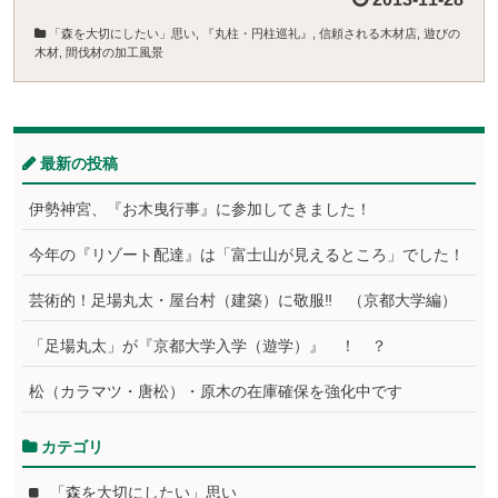
「森を大切にしたい」思い
,
『丸柱・円柱巡礼』
,
信頼される木材店
,
遊びの
木材
,
間伐材の加工風景
最新の投稿
伊勢神宮、『お木曳行事』に参加してきました！
今年の『リゾート配達』は「富士山が見えるところ」でした！
芸術的！足場丸太・屋台村（建築）に敬服‼ （京都大学編）
「足場丸太」が『京都大学入学（遊学）』 ！ ？
松（カラマツ・唐松）・原木の在庫確保を強化中です
カテゴリ
「森を大切にしたい」思い