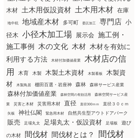
土木用木材
土木用仮設資材
在庫
木材
地域産木材
専門店
小
多可町
地中杭
委託加工
小径木加工場
施工例・
径木
展示会
木の文化
木材
施工事例
木材を有効に
木材店の信
利用する方法
木材付加価値産業
用
木製土木資材
木製資
木育
木製
木製看板
材
森林
棚田百選・岩座神
森林サービス産業
木製鳥居
森林付加価値産業
森林空間サービス産
森林空間の有効活用
直径
災害用木材
直径３０ｃｍ
災害と木材
業
直径300ｍｍ
神社仏閣
自然共生型アウトドアパーク
矢板
緊急用木材
販売
足場丸太・仮設資材
遊び
足場丸太
足場板
間伐材
間伐材
間伐材とは？
の木材