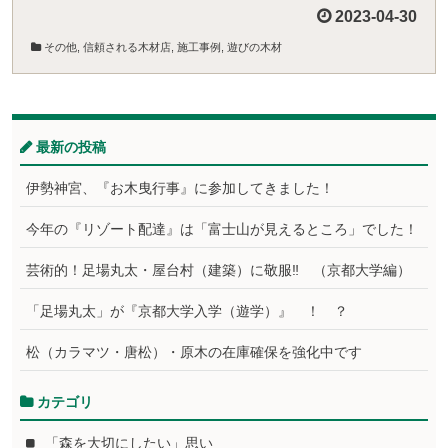
2023-04-30
その他
,
信頼される木材店
,
施工事例
,
遊びの木材
最新の投稿
伊勢神宮、『お木曳行事』に参加してきました！
今年の『リゾート配達』は「富士山が見えるところ」でした！
芸術的！足場丸太・屋台村（建築）に敬服‼ （京都大学編）
「足場丸太」が『京都大学入学（遊学）』 ！ ？
松（カラマツ・唐松）・原木の在庫確保を強化中です
カテゴリ
「森を大切にしたい」思い