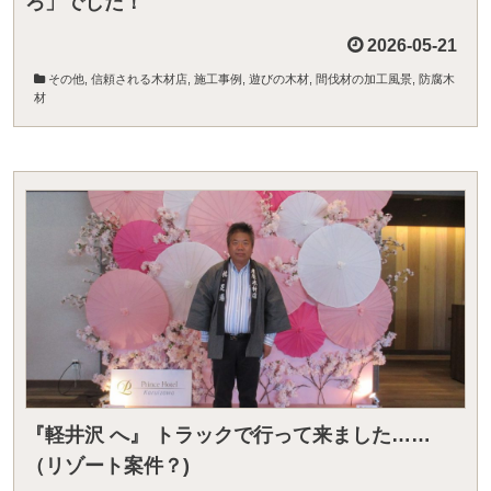
ろ」でした！
2026-05-21
その他
,
信頼される木材店
,
施工事例
,
遊びの木材
,
間伐材の加工風景
,
防腐木
材
『軽井沢 へ』 トラックで行って来ました……
（リゾート案件？)