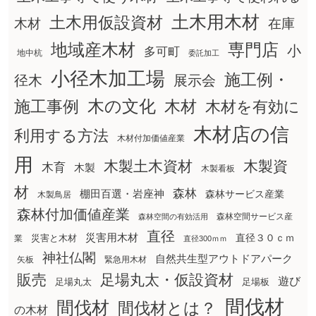
土木用木材
土木用仮設資材
在庫
木材
地域産木材
専門店
小
多可町
地中杭
委託加工
小径木加工場
施工例・
径木
展示会
木の文化
木材
施工事例
木材を有効に
木材店の信
利用する方法
木材付加価値産業
用
木製土木資材
木製資
木育
木製
木製看板
材
森林
棚田百選・岩座神
森林サービス産業
木製鳥居
森林付加価値産業
森林空間サービス産
森林空間の有効活用
直径
災害用木材
直径３０ｃｍ
災害と木材
業
直径300ｍｍ
神社仏閣
自然共生型アウトドアパーク
矢板
緊急用木材
販売
足場丸太・仮設資材
遊び
足場丸太
足場板
間伐材
間伐材
間伐材とは？
の木材