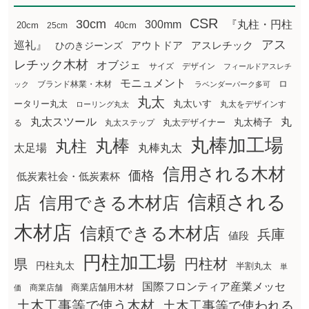
CSR
30cm
300mm
『丸柱・円柱
20cm
25cm
40cm
アス
巡礼』
アウトドア
ひのきジーンズ
アスレチック
レチック木材
オブジェ
サイズ
デザイン
フィールドアスレチ
モニュメント
ロ
ブランド林業・木材
ック
ラベンダーパーク多可
丸太
丸太いす
ータリー丸太
丸太をデザインす
ローリング丸太
丸太スツール
丸
丸太椅子
る
丸太ステップ
丸太デザイナー
丸棒加工場
丸棒
丸柱
太足場
丸棒丸太
信用される木材
価格
低炭素社会・低炭素杯
信頼される
店
信用できる木材店
木材店
信頼できる木材店
兵庫
値段
円柱加工場
円柱材
県
円柱丸太
半割丸太
単
国際フロンティア産業メッセ
商業店舗用木材
商業店舗
価
土木工事等で使う木材
土木工事等で使われる