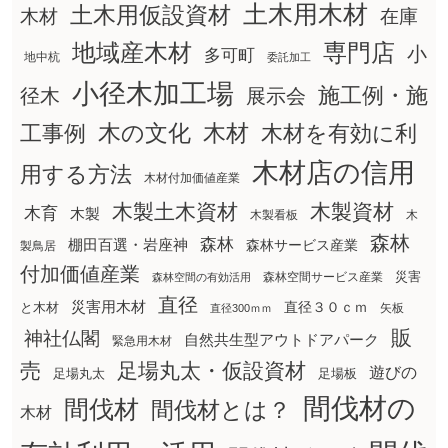
土木用木材
土木用仮設資材
在庫
木材
地域産木材
専門店
小
多可町
地中杭
委託加工
小径木加工場
施工例・施
径木
展示会
木の文化
工事例
木材
木材を有効に利
木材店の信用
用する方法
木材付加価値産業
木製土木資材
木製資材
木育
木製
木製看板
木
森林
森林
棚田百選・岩座神
森林サービス産業
製鳥居
付加価値産業
災害
森林空間サービス産業
森林空間の有効活用
直径
災害用木材
直径３０ｃｍ
と木材
矢板
直径300ｍｍ
販
神社仏閣
自然共生型アウトドアパーク
緊急用木材
売
足場丸太・仮設資材
遊びの
足場丸太
足場板
間伐材の
間伐材
間伐材とは？
木材