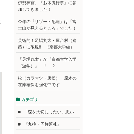
伊勢神宮、『お木曳行事』に参
加してきました！
社
今年の『リゾート配達』は「富
士山が見えるところ」でした！
芸術的！足場丸太・屋台村（建
築）に敬服‼ （京都大学編）
「足場丸太」が『京都大学入学
（遊学）』 ！ ？
松（カラマツ・唐松）・原木の
在庫確保を強化中です
カテゴリ
「森を大切にしたい」思い
『丸柱・円柱巡礼』