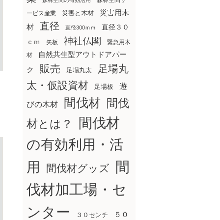
森林空間サ
森林空間の有効活用
災害用木
災害と木材
ービス産業
直径
材
直径３０
直径300ｍｍ
神社仏閣
ｃｍ
矢板
緊急用木
自然共生型アウトドアパー
材
販売
足場丸
ク
足場丸太
太・仮設資材
遊
足場板
間伐材
間伐
びの木材
間伐材
材とは？
の有効利用・活
間
用
間伐材グッズ
伐材加工場・セ
ンター
５０
３０センチ