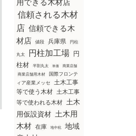
用できる木材店
信頼される木材
店
信頼できる木
材店
兵庫県
値段
円柱
円柱加工場
円
丸太
柱材
半割丸太
商業店舗
単価
国際フロンテ
商業店舗用木材
土木工事
ィア産業メッセ
等で使う木材
土木工事
土木
等で使われる木材
土木用
用仮設資材
木材
地域
在庫
地中杭