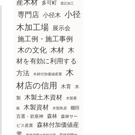
産木材
多可町
委託加工
小径
専門店
小径木
木加工場
展示会
施工例・施工事例
木の文化
木材
木
材を有効に利用する
木
方法
木材付加価値産業
材店の信用
木育
木
木製土木資材
製
木製看
木製資材
棚田
板
木製鳥居
森林
百選・岩座神
森林サー
森林付加価値産
ビス産業
業