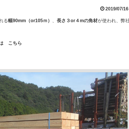
2019/07/16
れる
幅90mm（or105ｍ）
、
長さ３or４mの角材
が使われ、弊
は こちら