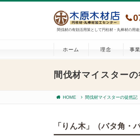
0
間伐材の有効活用策として円柱材・丸棒材の用途
ホーム
理念
事
間伐材マイスターの
HOME
間伐材マイスターの徒然記
「りん木」（バタ角・