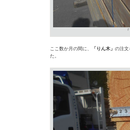
『
ここ数か月の間に、
「りん木」
の注文
た。