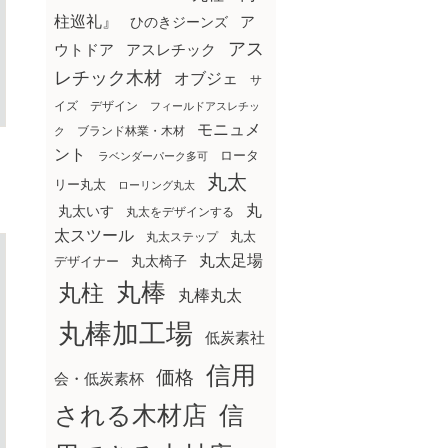
柱巡礼』
ア
ひのきジーンズ
アス
ウトドア
アスレチック
レチック木材
オブジェ
サ
イズ
デザイン
フィールドアスレチッ
モニュメ
ブランド林業・木材
ク
ント
ロータ
ラベンダーパーク多可
丸太
リー丸太
ローリング丸太
丸
丸太いす
丸太をデザインする
太スツール
丸太ステップ
丸太
丸太足場
丸太椅子
デザイナー
丸棒
丸柱
丸棒丸太
丸棒加工場
低炭素社
信用
価格
会・低炭素杯
される木材店
信