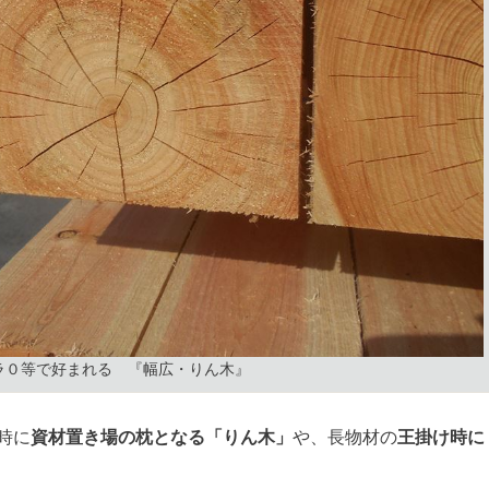
ラ０等で好まれる 『幅広・りん木』
時に
資材置き場の枕となる「りん木」
や、長物材の
王掛け時に