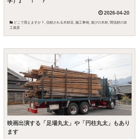
学）』 ！ ？
2026-04-20
どこで買えますか？
,
信頼される木材店
,
施工事例
,
遊びの木材
,
間伐材の加
工風景
映画出演する「足場丸太」や「円柱丸太」もあり
ます