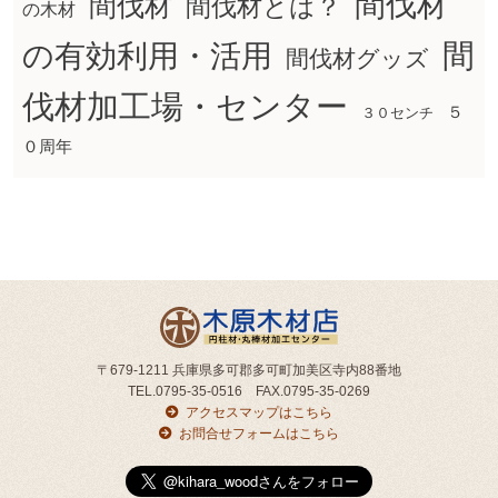
間伐材
間伐材
間伐材とは？
の木材
間
の有効利用・活用
間伐材グッズ
伐材加工場・センター
５
３０センチ
０周年
〒679-1211 兵庫県多可郡多可町加美区寺内88番地
TEL.0795-35-0516 FAX.0795-35-0269
アクセスマップはこちら
お問合せフォームはこちら