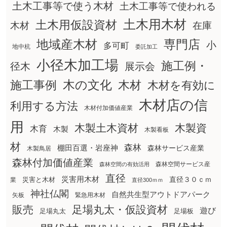
土木工事等で使う木材
土木工事等で使われる
土木用木材
土木用仮設資材
在庫
木材
地域産木材
専門店
小
多可町
地中杭
委託加工
小径木加工場
施工例・
径木
展示会
木の文化
木材
施工事例
木材を有効に
木材店の信
利用する方法
木材付加価値産業
用
木製土木資材
木製資
木育
木製
木製看板
材
森林
棚田百選・岩座神
森林サービス産業
木製鳥居
森林付加価値産業
森林空間サービス産
森林空間の有効活用
直径
災害用木材
直径３０ｃｍ
災害と木材
業
直径300ｍｍ
神社仏閣
自然共生型アウトドアパーク
矢板
緊急用木材
販売
足場丸太・仮設資材
遊び
足場丸太
足場板