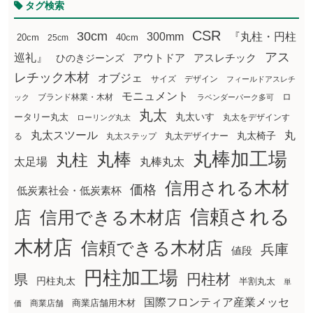
タグ検索
CSR
30cm
300mm
『丸柱・円柱
20cm
25cm
40cm
アス
巡礼』
アウトドア
ひのきジーンズ
アスレチック
レチック木材
オブジェ
サイズ
デザイン
フィールドアスレチ
モニュメント
ロ
ブランド林業・木材
ック
ラベンダーパーク多可
丸太
丸太いす
ータリー丸太
丸太をデザインす
ローリング丸太
丸太スツール
丸
丸太椅子
る
丸太ステップ
丸太デザイナー
丸棒加工場
丸棒
丸柱
太足場
丸棒丸太
信用される木材
価格
低炭素社会・低炭素杯
信頼される
店
信用できる木材店
木材店
信頼できる木材店
兵庫
値段
円柱加工場
円柱材
県
円柱丸太
半割丸太
単
国際フロンティア産業メッセ
商業店舗用木材
商業店舗
価