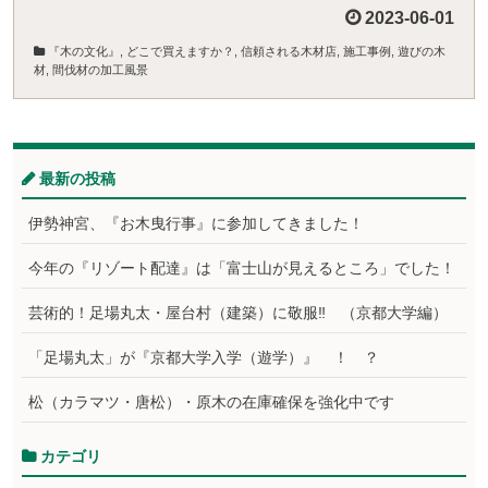
2023-06-01
『木の文化』
,
どこで買えますか？
,
信頼される木材店
,
施工事例
,
遊びの木
材
,
間伐材の加工風景
最新の投稿
伊勢神宮、『お木曳行事』に参加してきました！
今年の『リゾート配達』は「富士山が見えるところ」でした！
芸術的！足場丸太・屋台村（建築）に敬服‼ （京都大学編）
「足場丸太」が『京都大学入学（遊学）』 ！ ？
松（カラマツ・唐松）・原木の在庫確保を強化中です
カテゴリ