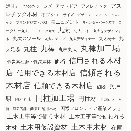
アス
巡礼』
アウトドア
ひのきジーンズ
アスレチック
レチック木材
オブジェ
サイズ
デザイン
フィールドアスレチ
モニュメント
ロ
ブランド林業・木材
ック
ラベンダーパーク多可
丸太
丸太いす
ータリー丸太
丸太をデザインす
ローリング丸太
丸太スツール
丸
丸太椅子
る
丸太ステップ
丸太デザイナー
丸棒加工場
丸棒
丸柱
太足場
丸棒丸太
信用される木材
価格
低炭素社会・低炭素杯
信頼される
店
信用できる木材店
木材店
信頼できる木材店
兵庫
値段
円柱加工場
円柱材
県
円柱丸太
半割丸太
単
国際フロンティア産業メッセ
商業店舗用木材
商業店舗
価
土木工事等で使う木材
土木工事等で使われる
土木用木材
土木用仮設資材
在庫
木材