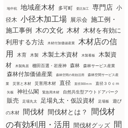
地域産木材
専門店
小
多可町
地中杭
委託加工
小径木加工場
施工例・
径木
展示会
木の文化
木材
施工事例
木材を有効に
木材店の信
利用する方法
木材付加価値産業
用
木製土木資材
木製資
木育
木製
木製看板
材
森林
棚田百選・岩座神
森林サービス産業
木製鳥居
森林付加価値産業
森林空間サービス産
森林空間の有効活用
直径
災害用木材
直径３０ｃｍ
災害と木材
業
直径300ｍｍ
神社仏閣
自然共生型アウトドアパーク
矢板
緊急用木材
販売
足場丸太・仮設資材
遊び
足場丸太
足場板
間伐材
間伐材
間伐材とは？
の木材
間
の有効利用・活用
間伐材グッズ