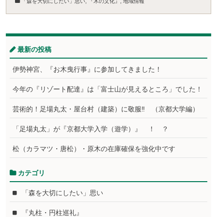
「森を大切にしたい」思い
,
『木の文化』
,
地域情報
最新の投稿
伊勢神宮、『お木曳行事』に参加してきました！
今年の『リゾート配達』は「富士山が見えるところ」でした！
芸術的！足場丸太・屋台村（建築）に敬服‼ （京都大学編）
「足場丸太」が『京都大学入学（遊学）』 ！ ？
松（カラマツ・唐松）・原木の在庫確保を強化中です
カテゴリ
「森を大切にしたい」思い
『丸柱・円柱巡礼』