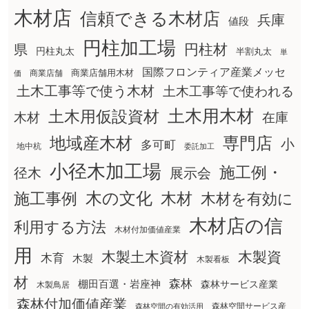
木材店
信頼できる木材店
兵庫
値段
円柱加工場
円柱材
県
円柱丸太
半割丸太
単
国際フロンティア産業メッセ
商業店舗用木材
商業店舗
価
土木工事等で使う木材
土木工事等で使われる
土木用木材
土木用仮設資材
在庫
木材
地域産木材
専門店
小
多可町
地中杭
委託加工
小径木加工場
施工例・
径木
展示会
木の文化
木材
施工事例
木材を有効に
木材店の信
利用する方法
木材付加価値産業
用
木製土木資材
木製資
木育
木製
木製看板
材
森林
棚田百選・岩座神
森林サービス産業
木製鳥居
森林付加価値産業
森林空間サービス産
森林空間の有効活用