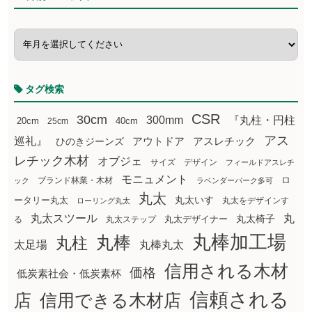
タグ検索
CSR
30cm
300mm
『丸柱・円柱
20cm
25cm
40cm
アス
巡礼』
アウトドア
ひのきジーンズ
アスレチック
レチック木材
オブジェ
サイズ
デザイン
フィールドアスレチ
モニュメント
ロ
ブランド林業・木材
ック
ラベンダーパーク多可
丸太
丸太いす
ータリー丸太
丸太をデザインす
ローリング丸太
丸太スツール
丸
丸太椅子
る
丸太ステップ
丸太デザイナー
丸棒加工場
丸棒
丸柱
太足場
丸棒丸太
信用される木材
価格
低炭素社会・低炭素杯
信頼される
店
信用できる木材店