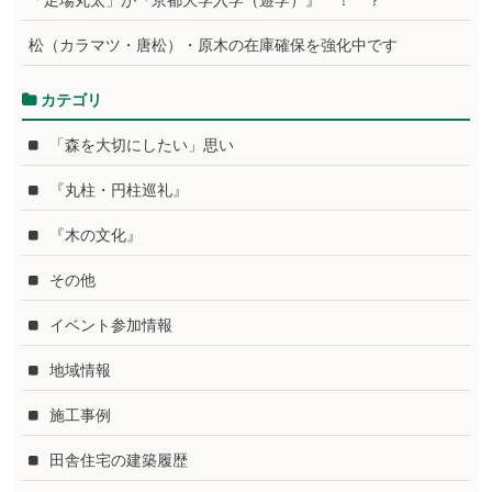
「足場丸太」が『京都大学入学（遊学）』 ！ ？
松（カラマツ・唐松）・原木の在庫確保を強化中です
カテゴリ
「森を大切にしたい」思い
『丸柱・円柱巡礼』
『木の文化』
その他
イベント参加情報
地域情報
施工事例
田舎住宅の建築履歴