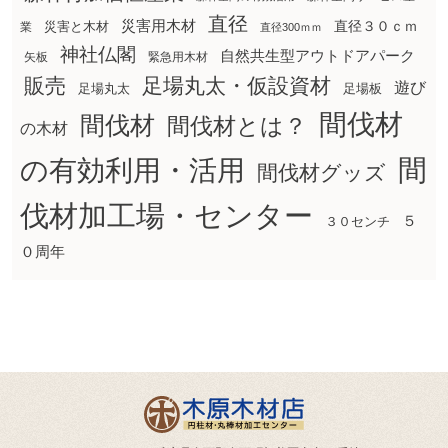
直径
災害用木材
直径３０ｃｍ
災害と木材
業
直径300ｍｍ
神社仏閣
自然共生型アウトドアパーク
矢板
緊急用木材
販売
足場丸太・仮設資材
遊び
足場丸太
足場板
間伐材
間伐材
間伐材とは？
の木材
間
の有効利用・活用
間伐材グッズ
伐材加工場・センター
５
３０センチ
０周年