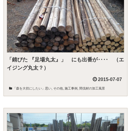
「錆びた 『足場丸太』」 にも出番が‥‥ （エ
イジング丸太？）
2015-07-07
「森を大切にしたい」思い
,
その他
,
施工事例
,
間伐材の加工風景