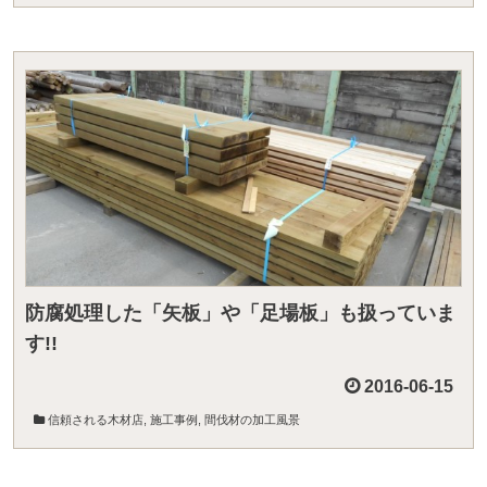
防腐処理した「矢板」や「足場板」も扱っていま
す!!
2016-06-15
信頼される木材店
,
施工事例
,
間伐材の加工風景