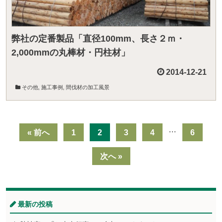
弊社の定番製品「直径100mm、長さ２ｍ・
2,000mmの丸棒材・円柱材」
2014-12-21
その他
,
施工事例
,
間伐材の加工風景
…
« 前へ
1
2
3
4
6
次へ »
最新の投稿