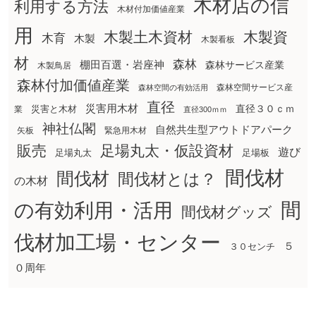
木材店の信
利用する方法
木材付加価値産業
用
木製土木資材
木製資
木育
木製
木製看板
材
森林
棚田百選・岩座神
森林サービス産業
木製鳥居
森林付加価値産業
森林空間サービス産
森林空間の有効活用
直径
災害用木材
直径３０ｃｍ
災害と木材
業
直径300ｍｍ
神社仏閣
自然共生型アウトドアパーク
矢板
緊急用木材
販売
足場丸太・仮設資材
遊び
足場丸太
足場板
間伐材
間伐材
間伐材とは？
の木材
間
の有効利用・活用
間伐材グッズ
伐材加工場・センター
５
３０センチ
０周年