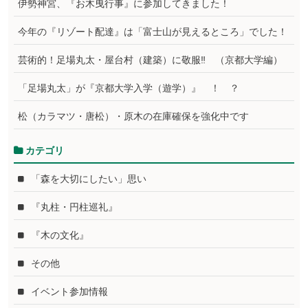
伊勢神宮、『お木曳行事』に参加してきました！
今年の『リゾート配達』は「富士山が見えるところ」でした！
芸術的！足場丸太・屋台村（建築）に敬服‼ （京都大学編）
「足場丸太」が『京都大学入学（遊学）』 ！ ？
松（カラマツ・唐松）・原木の在庫確保を強化中です
カテゴリ
「森を大切にしたい」思い
『丸柱・円柱巡礼』
『木の文化』
その他
イベント参加情報