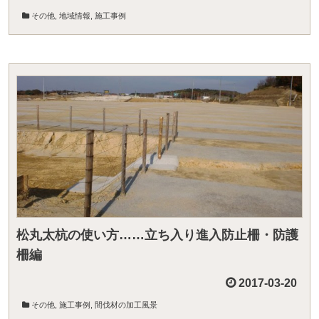
その他
,
地域情報
,
施工事例
松丸太杭の使い方……立ち入り進入防止柵・防護
柵編
2017-03-20
その他
,
施工事例
,
間伐材の加工風景