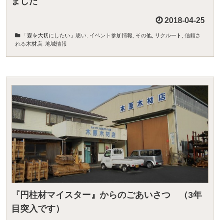
ました
2018-04-25
「森を大切にしたい」思い
,
イベント参加情報
,
その他
,
リクルート
,
信頼さ
れる木材店
,
地域情報
『円柱材マイスター』からのごあいさつ （3年
目突入です）