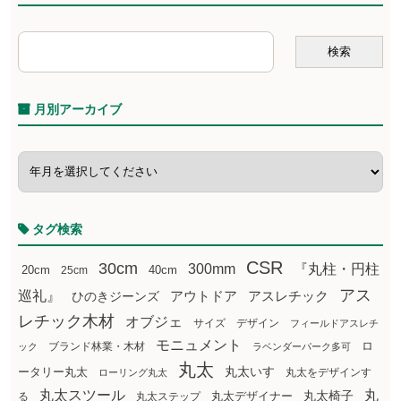
月別アーカイブ
タグ検索
CSR
30cm
300mm
『丸柱・円柱
20cm
25cm
40cm
アス
巡礼』
アウトドア
ひのきジーンズ
アスレチック
レチック木材
オブジェ
サイズ
デザイン
フィールドアスレチ
モニュメント
ロ
ブランド林業・木材
ック
ラベンダーパーク多可
丸太
丸太いす
ータリー丸太
丸太をデザインす
ローリング丸太
丸太スツール
丸
丸太椅子
る
丸太ステップ
丸太デザイナー