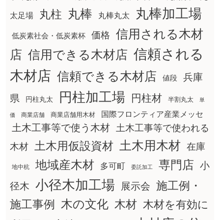
丸棒加工場
丸棒
丸柱
太足場
丸棒丸太
信用される木材
価格
低炭素社会・低炭素杯
信頼される
店
信用できる木材店
木材店
信頼できる木材店
兵庫
値段
円柱加工場
円柱材
県
円柱丸太
半割丸太
単
国際フロンティア産業メッセ
商業店舗用木材
商業店舗
価
土木工事等で使う木材
土木工事等で使われる
土木用木材
土木用仮設資材
在庫
木材
地域産木材
専門店
小
多可町
地中杭
委託加工
小径木加工場
施工例・
径木
展示会
木の文化
木材
施工事例
木材を有効に