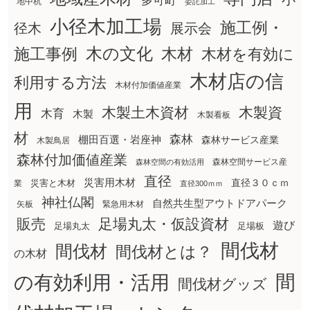
多可町
地中杭
委託加工
小径木加工場
施工例・
径木
展示会
木の文化
木材
施工事例
木材を有効に
木材店の信
利用する方法
木材付加価値産業
用
木製土木資材
木製資
木育
木製
木製看板
材
森林
棚田百選・岩座神
森林サービス産業
木製鳥居
森林付加価値産業
森林空間サービス産
森林空間の有効活用
直径
災害用木材
直径３０ｃｍ
災害と木材
業
直径300ｍｍ
神社仏閣
自然共生型アウトドアパーク
矢板
緊急用木材
販売
足場丸太・仮設資材
遊び
足場丸太
足場板
間伐材
間伐材
間伐材とは？
の木材
間
の有効利用・活用
間伐材グッズ