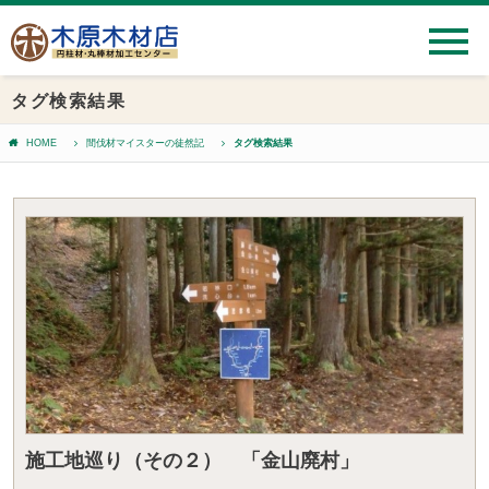
タグ検索結果
HOME
間伐材マイスターの徒然記
タグ検索結果
施工地巡り（その２） 「金山廃村」