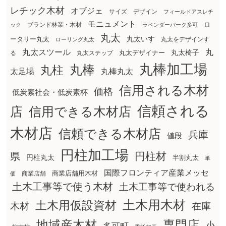
レチック木材
オブジェ
サイズ
デザイン
フィールドアスレチ
モニュメント
ロ
ブランド林業・木材
ック
ラベンダーパーク多可
丸太
丸太いす
ータリー丸太
丸太をデザインす
ローリング丸太
丸太スツール
丸
丸太椅子
る
丸太ステップ
丸太デザイナー
丸棒加工場
丸棒
丸柱
太足場
丸棒丸太
信用される木材
価格
低炭素社会・低炭素杯
信頼される
店
信用できる木材店
木材店
信頼できる木材店
兵庫
値段
円柱加工場
円柱材
県
円柱丸太
半割丸太
単
国際フロンティア産業メッセ
商業店舗用木材
商業店舗
価
土木工事等で使う木材
土木工事等で使われる
土木用木材
土木用仮設資材
在庫
木材
地域産木材
専門店
小