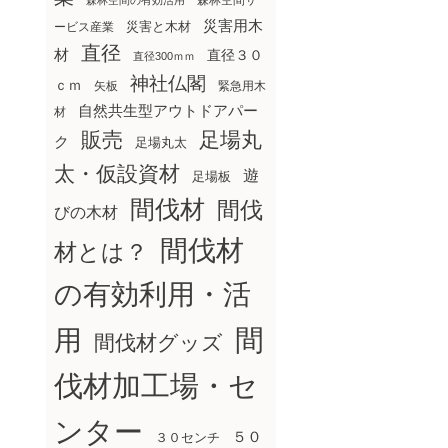
森林空間サ
森林空間の有効活用
災害用木
災害と木材
ービス産業
直径
材
直径３０
直径300ｍｍ
神社仏閣
ｃｍ
矢板
緊急用木
自然共生型アウトドアパー
材
販売
足場丸
ク
足場丸太
太・仮設資材
遊
足場板
間伐材
間伐
びの木材
間伐材
材とは？
の有効利用・活
間
用
間伐材グッズ
伐材加工場・セ
ンター
５０
３０センチ