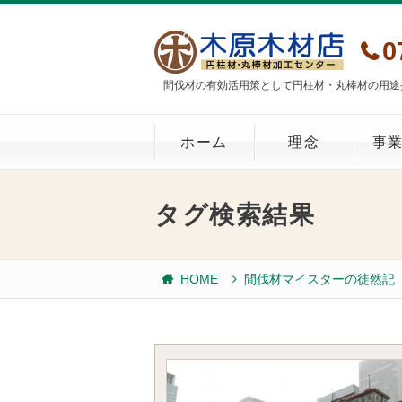
0
間伐材の有効活用策として円柱材・丸棒材の用途
ホーム
理念
事
タグ検索結果
HOME
間伐材マイスターの徒然記