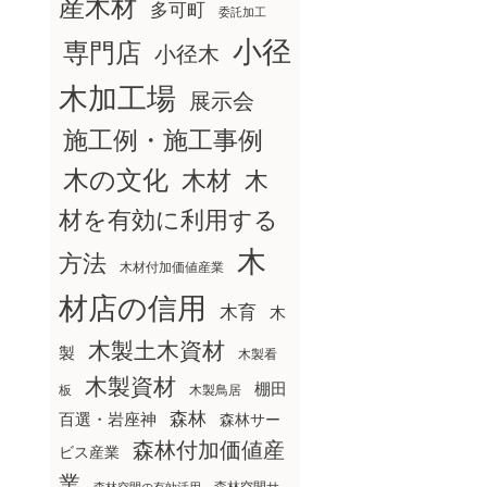
産木材
多可町
委託加工
小径
専門店
小径木
木加工場
展示会
施工例・施工事例
木の文化
木材
木
材を有効に利用する
木
方法
木材付加価値産業
材店の信用
木育
木
木製土木資材
製
木製看
木製資材
棚田
板
木製鳥居
森林
百選・岩座神
森林サー
森林付加価値産
ビス産業
業