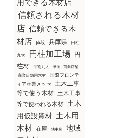
用できる木材店
信頼される木材
店
信頼できる木
材店
兵庫県
値段
円柱
円柱加工場
円
丸太
柱材
半割丸太
商業店舗
単価
国際フロンテ
商業店舗用木材
土木工事
ィア産業メッセ
等で使う木材
土木工事
土木
等で使われる木材
土木用
用仮設資材
木材
地域
在庫
地中杭