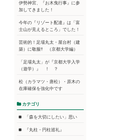
伊勢神宮、『お木曳行事』に参
加してきました！
今年の『リゾート配達』は「富
士山が見えるところ」でした！
芸術的！足場丸太・屋台村（建
築）に敬服‼ （京都大学編）
「足場丸太」が『京都大学入学
（遊学）』 ！ ？
松（カラマツ・唐松）・原木の
在庫確保を強化中です
カテゴリ
「森を大切にしたい」思い
『丸柱・円柱巡礼』