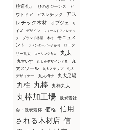
柱巡礼』
ア
ひのきジーンズ
アス
ウトドア
アスレチック
レチック木材
オブジェ
サ
イズ
デザイン
フィールドアスレチッ
モニュメ
ブランド林業・木材
ク
ント
ロータ
ラベンダーパーク多可
丸太
リー丸太
ローリング丸太
丸
丸太いす
丸太をデザインする
太スツール
丸太ステップ
丸太
丸太足場
丸太椅子
デザイナー
丸棒
丸柱
丸棒丸太
丸棒加工場
低炭素社
信用
価格
会・低炭素杯
される木材店
信