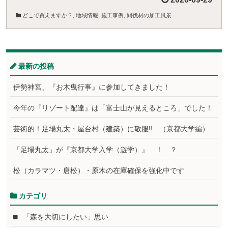
どこで買えますか？
,
地域情報
,
施工事例
,
間伐材の加工風景
最新の投稿
伊勢神宮、『お木曳行事』に参加してきました！
今年の『リゾート配達』は「富士山が見えるところ」でした！
芸術的！足場丸太・屋台村（建築）に敬服‼ （京都大学編）
「足場丸太」が『京都大学入学（遊学）』 ！ ？
松（カラマツ・唐松）・原木の在庫確保を強化中です
カテゴリ
「森を大切にしたい」思い