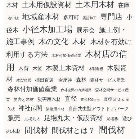
土木用木材
土木用仮設資材
在庫
木材
地域産木材
専門店
小
多可町
地中杭
委託加工
小径木加工場
施工例・
径木
展示会
木の文化
木材
施工事例
木材を有効に
木材店の信
利用する方法
木材付加価値産業
用
木製土木資材
木製資
木育
木製
木製看板
材
森林
棚田百選・岩座神
森林サービス産業
木製鳥居
森林付加価値産業
森林空間サービス産
森林空間の有効活用
直径
災害用木材
直径３０ｃｍ
災害と木材
業
直径300ｍｍ
神社仏閣
自然共生型アウトドアパーク
矢板
緊急用木材
販売
足場丸太・仮設資材
遊び
足場丸太
足場板
間伐材
間伐材
間伐材とは？
の木材