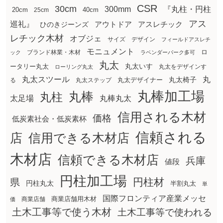
CSR
30cm
300mm
『丸柱・円柱
20cm
25cm
40cm
アス
巡礼』
アウトドア
ひのきジーンズ
アスレチック
レチック木材
オブジェ
サイズ
デザイン
フィールドアスレチ
モニュメント
ロ
ブランド林業・木材
ック
ラベンダーパーク多可
丸太
丸太いす
ータリー丸太
丸太をデザインす
ローリング丸太
丸太スツール
丸
丸太椅子
る
丸太ステップ
丸太デザイナー
丸棒加工場
丸棒
丸柱
太足場
丸棒丸太
信用される木材
価格
低炭素社会・低炭素杯
信頼される
店
信用できる木材店
木材店
信頼できる木材店
兵庫
値段
円柱加工場
円柱材
県
円柱丸太
半割丸太
単
国際フロンティア産業メッセ
商業店舗用木材
商業店舗
価
土木工事等で使う木材
土木工事等で使われる