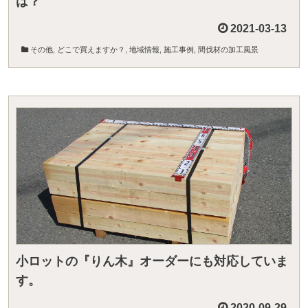
は？
2021-03-13
その他
,
どこで買えますか？
,
地域情報
,
施工事例
,
間伐材の加工風景
小ロットの『りん木』オーダーにも対応していま
す。
2020-09-29