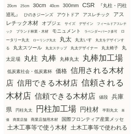
CSR
30cm
300mm
『丸柱・円柱
20cm
25cm
40cm
アス
巡礼』
アウトドア
ひのきジーンズ
アスレチック
レチック木材
オブジェ
サイズ
デザイン
フィールドアスレチ
モニュメント
ロ
ブランド林業・木材
ック
ラベンダーパーク多可
丸太
丸太いす
ータリー丸太
丸太をデザインす
ローリング丸太
丸太スツール
丸
丸太椅子
る
丸太ステップ
丸太デザイナー
丸棒加工場
丸棒
丸柱
太足場
丸棒丸太
信用される木材
価格
低炭素社会・低炭素杯
信頼される
店
信用できる木材店
木材店
信頼できる木材店
兵庫
値段
円柱加工場
円柱材
県
円柱丸太
半割丸太
単
国際フロンティア産業メッセ
商業店舗用木材
商業店舗
価
土木工事等で使う木材
土木工事等で使われる