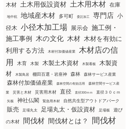
土木用木材
土木用仮設資材
在庫
木材
地域産木材
専門店
小
多可町
地中杭
委託加工
小径木加工場
施工例・
径木
展示会
木の文化
木材
施工事例
木材を有効に
木材店の信
利用する方法
木材付加価値産業
用
木製土木資材
木製資
木育
木製
木製看板
材
森林
棚田百選・岩座神
森林サービス産業
木製鳥居
森林付加価値産業
森林空間サービス産
森林空間の有効活用
直径
災害用木材
直径３０ｃｍ
災害と木材
業
直径300ｍｍ
神社仏閣
自然共生型アウトドアパーク
矢板
緊急用木材
販売
足場丸太・仮設資材
遊び
足場丸太
足場板
間伐材
間伐材
間伐材とは？
の木材