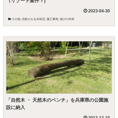
（リゾート案件？)
2023-04-30
その他
,
信頼される木材店
,
施工事例
,
遊びの木材
「自然木 ・ 天然木のベンチ」を兵庫県の公園施
設に納入
2012-12-10