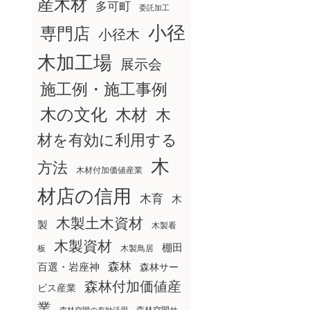
産木材
多可町
委託加工
小径
専門店
小径木
木加工場
展示会
施工例・施工事例
木の文化
木材
木
材を有効に利用する
木
方法
木材付加価値産業
材店の信用
木育
木
木製土木資材
製
木製看
木製資材
棚田
板
木製鳥居
森林
百選・岩座神
森林サー
森林付加価値産
ビス産業
業