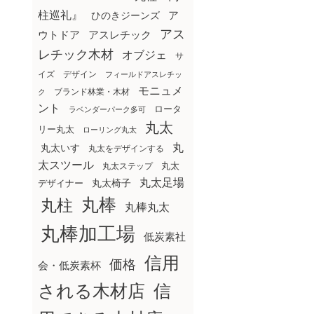
柱巡礼』
ア
ひのきジーンズ
アス
ウトドア
アスレチック
レチック木材
オブジェ
サ
イズ
デザイン
フィールドアスレチッ
モニュメ
ブランド林業・木材
ク
ント
ロータ
ラベンダーパーク多可
丸太
リー丸太
ローリング丸太
丸
丸太いす
丸太をデザインする
太スツール
丸太ステップ
丸太
丸太足場
丸太椅子
デザイナー
丸棒
丸柱
丸棒丸太
丸棒加工場
低炭素社
信用
価格
会・低炭素杯
される木材店
信