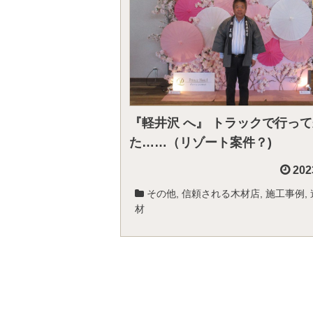
『軽井沢 へ』 トラックで行っ
た……（リゾート案件？)
202
その他
,
信頼される木材店
,
施工事例
,
材