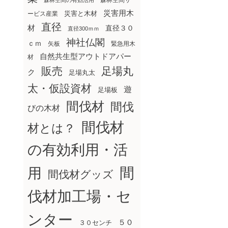
森林空間サ
森林空間の有効活用
災害用木
災害と木材
ービス産業
直径
材
直径３０
直径300ｍｍ
神社仏閣
ｃｍ
矢板
緊急用木
自然共生型アウトドアパー
材
販売
足場丸
ク
足場丸太
太・仮設資材
遊
足場板
間伐材
間伐
びの木材
間伐材
材とは？
の有効利用・活
間
用
間伐材グッズ
伐材加工場・セ
ンター
５０
３０センチ