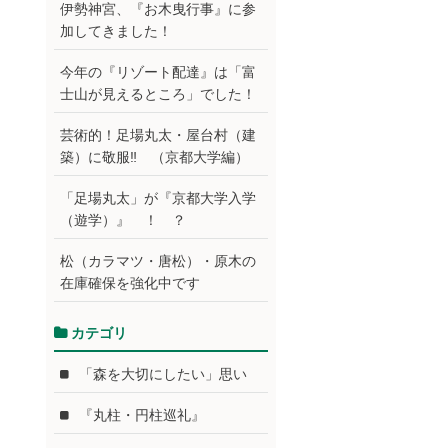
伊勢神宮、『お木曳行事』に参
加してきました！
今年の『リゾート配達』は「富
士山が見えるところ」でした！
芸術的！足場丸太・屋台村（建
築）に敬服‼ （京都大学編）
「足場丸太」が『京都大学入学
（遊学）』 ！ ？
松（カラマツ・唐松）・原木の
在庫確保を強化中です
カテゴリ
「森を大切にしたい」思い
『丸柱・円柱巡礼』