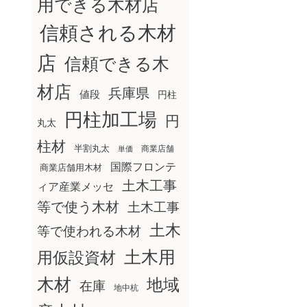
用できる木材店
信頼される木材
店
信頼できる木
材店
兵庫県
値段
円柱
円柱加工場
円
丸太
柱材
半割丸太
商業店舗
単価
国際フロンテ
商業店舗用木材
土木工事
ィア産業メッセ
等で使う木材
土木工事
土木
等で使われる木材
土木用
用仮設資材
木材
地域
在庫
地中杭