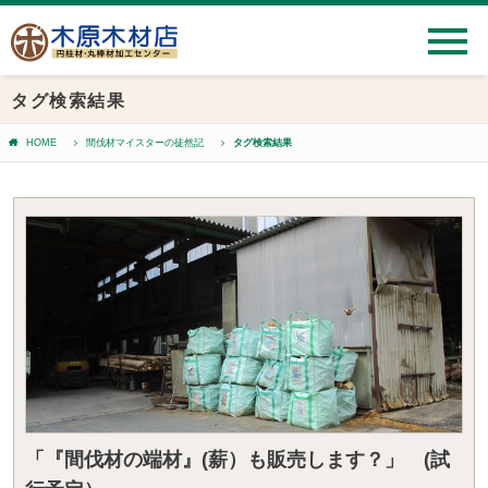
タグ検索結果
HOME
間伐材マイスターの徒然記
タグ検索結果
「『間伐材の端材』(薪）も販売します？」 (試