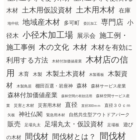
土木用木材
土木用仮設資材
在庫
木材
地域産木材
専門店
小
多可町
地中杭
委託加工
小径木加工場
施工例・
径木
展示会
木の文化
木材
施工事例
木材を有効に
木材店の信
利用する方法
木材付加価値産業
用
木製土木資材
木製資
木育
木製
木製看板
材
森林
棚田百選・岩座神
森林サービス産業
木製鳥居
森林付加価値産業
森林空間サービス産
森林空間の有効活用
直径
災害用木材
直径３０ｃｍ
災害と木材
業
直径300ｍｍ
神社仏閣
自然共生型アウトドアパーク
矢板
緊急用木材
販売
足場丸太・仮設資材
遊び
足場丸太
足場板
間伐材
間伐材
間伐材とは？
の木材