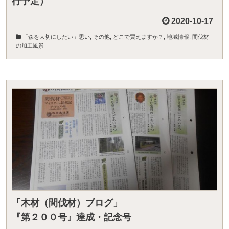
行予定）
2020-10-17
「森を大切にしたい」思い
,
その他
,
どこで買えますか？
,
地域情報
,
間伐材
の加工風景
「木材（間伐材）ブログ」
『第２００号』達成・記念号