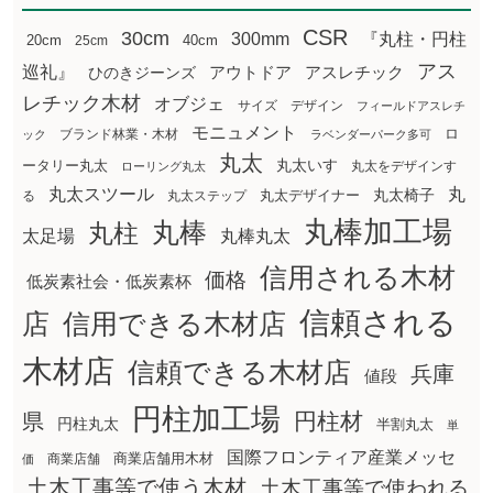
CSR
30cm
300mm
『丸柱・円柱
20cm
25cm
40cm
アス
巡礼』
アウトドア
ひのきジーンズ
アスレチック
レチック木材
オブジェ
サイズ
デザイン
フィールドアスレチ
モニュメント
ロ
ブランド林業・木材
ック
ラベンダーパーク多可
丸太
丸太いす
ータリー丸太
丸太をデザインす
ローリング丸太
丸太スツール
丸
丸太椅子
る
丸太ステップ
丸太デザイナー
丸棒加工場
丸棒
丸柱
太足場
丸棒丸太
信用される木材
価格
低炭素社会・低炭素杯
信頼される
店
信用できる木材店
木材店
信頼できる木材店
兵庫
値段
円柱加工場
円柱材
県
円柱丸太
半割丸太
単
国際フロンティア産業メッセ
商業店舗用木材
商業店舗
価
土木工事等で使う木材
土木工事等で使われる